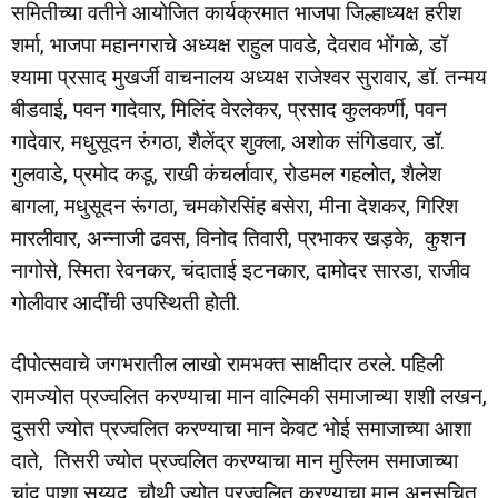
समितीच्या वतीने आयोजित कार्यक्रमात भाजपा जिल्हाध्यक्ष हरीश
शर्मा, भाजपा महानगराचे अध्यक्ष राहुल पावडे, देवराव भोंगळे, डॉ
श्यामा प्रसाद मुखर्जी वाचनालय अध्यक्ष राजेश्वर सुरावार, डॉ. तन्मय
बीडवाई, पवन गादेवार, मिलिंद वेरलेकर, प्रसाद कुलकर्णी, पवन
गादेवार, मधुसूदन रुंगठा, शैलेंद्र शुक्ला, अशोक संगिडवार, डॉ.
गुलवाडे, प्रमोद कडू, राखी कंचर्लावार, रोडमल गहलोत, शैलेश
बागला, मधुसूदन रूंगठा, चमकोरसिंह बसेरा, मीना देशकर, गिरिश
मारलीवार, अन्नाजी ढवस, विनोद तिवारी, प्रभाकर खड़के, कुशन
नागोसे, स्मिता रेवनकर, चंदाताई इटनकार, दामोदर सारडा, राजीव
गोलीवार आदींची उपस्थिती होती.
दीपोत्सवाचे जगभरातील लाखो रामभक्त साक्षीदार ठरले. पहिली
रामज्योत प्रज्वलित करण्याचा मान वाल्मिकी समाजाच्या शशी लखन,
दुसरी ज्योत प्रज्वलित करण्याचा मान केवट भोई समाजाच्या आशा
दाते, तिसरी ज्योत प्रज्वलित करण्याचा मान मुस्लिम समाजाच्या
चांद पाशा सय्यद, चौथी ज्योत प्रज्वलित करण्याचा मान अनुसूचित