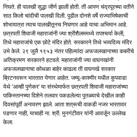
निघते. ही पालखी सुद्धा जीर्ण झाली होती. ती आपण चंद्रपूरच्या वतीने
साठ किलो चांदीची पालखी दिली. पुढील दोनशे वर्षे राज्याभिषेकाची
शोभायात्रा त्याच पालखीतूनच निघणार आहे याचा अभिमान आहे.
छत्रपती शिवाजी महाराजांनी ज्या श्रीशैलममध्ये तपश्चर्या केली,
तिथे महाराजांचे एक छोटे मंदिर होते. सरकारने तिथे भव्यदिव्य मंदिर
उभे केले. २९ जुलै १९५३ नंतर पहिल्यांदा अफजलखानाच्या कबरीचे
अतिक्रमण सरकारने हटवले. महाराजांनी ज्या वाघनखांनी
अफजलखानाचा कोथळा बाहेर काढला ती वाघनखे सरकार
ब्रिटनवरून भारतात येणार आहेत. जम्मू-काश्मीर मधील कुपवाडा
येथे ‘आम्ही पुणेकर’ या संस्थेमार्फत छत्रपती शिवाजी महाराजांच्या
पाकिस्तानच्या दिशेने तलवार पकडलेल्‍या पुतळ्याचे देखील काही
दिवसांपूर्वी अनावरण झाले. आता शत्रूची वाकडी नजर भारतावर
पडणार नाही, याचाही ना. श्री. मुनगंटीवार यांनी आवर्जून उल्लेख
केला.