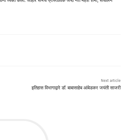
ंनी व्यक्त केला. जाहीर सभेचे प्रास्ताविक जेष्ठ नेते महेश शर्मा, संचालन
Next article
इतिहास विभागाद्वारे डॉ. बाबासाहेब आंबेडकर जयंती साजरी