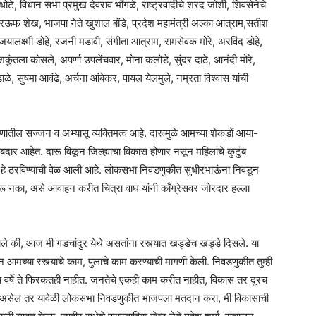
, विधान सभा प्रमुख देवराव भोंगळे, राष्ट्रवादीचे शरद जोशी, शिवसेनेचे
 रऊफ शेख, भाजपा नेते खुशाल बोंडे, प्रदेश महामंत्री अल्का आत्राम,सतीश
िजयालक्ष्मी डोहे, रजनी मडावी, संगीता आत्राम, रामसेवक मोरे, अरविंद डोहे,
शकुंतला कोसले, अपर्णा उपलेंचवार, मोना कलोडे, सुंदर दाठे, आनंदी मोरे,
े, सुषमा आवंढे, अर्चना आंबेकर, पायल येलमुले, नम्रता विश्वास यांची
णातील सज्जन व अभ्‍यासू व्यक्तिमत्व आहे. दारूमुळे आमच्या शेकडों आया-
जबाबदार आहेत. दारू विकून जिल्ह्याचा विकास होणार नसून महिलांचे कुटुंब
श” हे ठरविण्याची वेळ आली आहे. लोकसभा निवडणुकीत सुधीरभाऊंना निवडून
करू नका, असे आवाहन करीत चित्रा वाघ यांनी काँग्रेसवर जोरदार हल्ला
ाले की, आज मी गडचांदुर येथे असतांना रस्त्यात खड्डेच खड्डे दिसले. या
आमच्या रस्त्याचे काम, पुलाचे काम करण्याची मागणी केली. निवडणुकीत तुम्ही
च वर्षे ते फिरकतही नाहीत. जनतेचे एकही काम करीत नाहीत, विकास तर दूरच
धायचा असेल तर यावेळी लोकसभा निवडणुकीत भाजपला मतदान करा, मी विकासाची