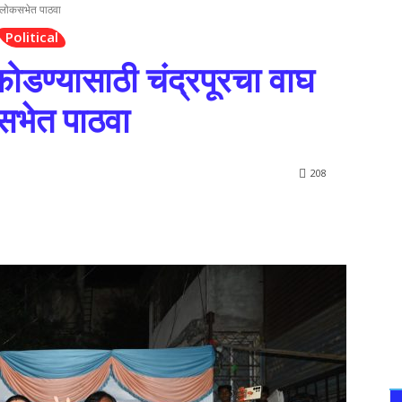
घ लोकसभेत पाठवा
Political
डण्यासाठी चंद्रपूरचा वाघ
भेत पाठवा
208