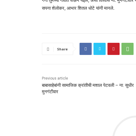
गंगा तुमच्या गावात घेऊन येईल, असा विश्वास ना. मुनगंटीवार या
सपना शेलोकर, आभार शितल धोटे यांनी मानले.
Share
Previous article
बाबासाहेबांनी सामाजिक क्रांतीची मशाल पेटवली – ना. सुधीर
मुनगंटीवार