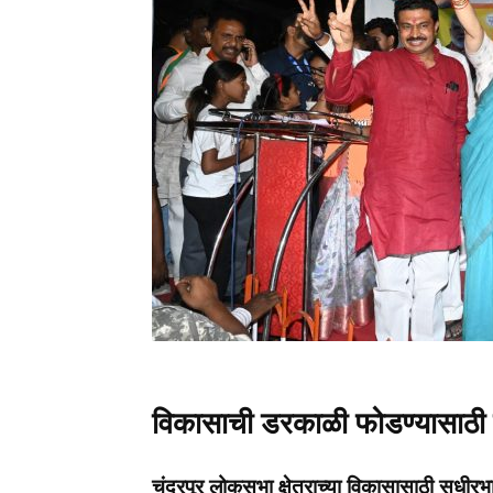
विकासाची डरकाळी फोडण्यासाठी 
चंद्रपूर लोकसभा क्षेत्राच्‍या विकासासाठी सुधीर