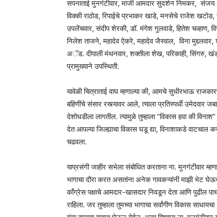
सपनाताई मुनगंटीवार, माजी आमदार सुदर्शन निमकर, संजय धोटे
विक्की राठोड, रिपाईचे प्रभाकर खाडे, मनसेचे राजेश खटोड,
उपलेंचवार, संदीप शेरकी, डॉ. मंगेश गुलवाडे, हितेश चव्हाण, व
निलेश ताजने, महादेव ऐकरे, महादेव जैस्वाल, विना मुद्दलवार, 
अॅड. दीपाली मंथनवार, शक्तीला शेख, परिकाही, सिंगरु, खंडाळ
प्रामुख्‍याने उपस्थिती.
यावेळी चित्राताई वाघ म्हणाल्या की, आमचे सुधीरभाऊ राजकार
बहिणींचे संसार रस्त्यावर आले, त्‍याला प्रतिस्पर्धी उमेदवार 
देशोधडीला लागतील. त्यामुळे तुम्हाला “विकास हवा की विना
देत आपल्या जिल्ह्याचा विकास घडू द्या, विनाशाकडे वाटचाल 
चढवला.
याप्रसंगी जाहीर सभेला संबोधित करताना ना. मुनगंटीवार म्हण
भागाचा दौरा करत असतांना अनेक गावकऱ्यांनी माझी भेट घेऊन 
काँग्रेस पक्षाचे आमदार-खासदार निवडून देता आणि पुढील पा
राहिला. जर तुम्हाला तुमच्या भागाचा सर्वांगीण विकास सा