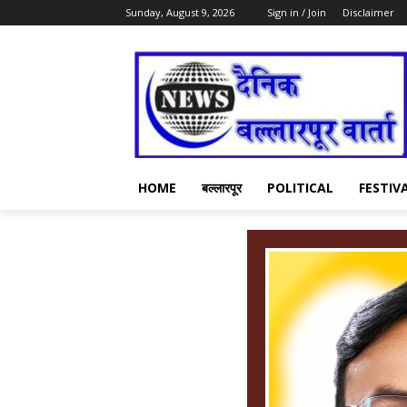
Sunday, August 9, 2026
Sign in / Join
Disclaimer
HOME
बल्लारपूर
POLITICAL
FESTIV