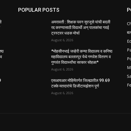
POPULAR POSTS
P
ली
अमरावती : शिक्षक पवन सुरजूसे यांची बदली
C
ई
रद्द करण्यासाठी विद्यार्थी अन् पालकांचा गवई
बल
ट्रस्टवर धडक मोर्चा
August 6, 2026
E
P
ष्ठ
*मोहसीनभाई जव्हेरी कन्या विद्यालय व कनिष्ठ
 व
महाविद्यालय बल्लारपूर येथे गणवेश वितरण व
Po
गुणवंत विद्यार्थ्यांचा सत्कार सोहळा*
M
August 6, 2026
S
9
एसआयआर मोहिमेंतर्गत जिल्ह्यातील 99.69
Fe
टक्के मतदारांचे डिजीटायझेशन पूर्ण
August 6, 2026