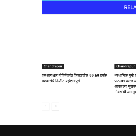
RELA
Chandrapur
Chandrapur
एसआयआर मोहिमेंतर्गत जिल्ह्यातील 99.69 टक्के
*स्थानिक गुन्हे
मतदारांचे डिजीटायझेशन पूर्ण
पाठलाग करत अवै
आवळल्या मुसक्
गोवंशांची अमा