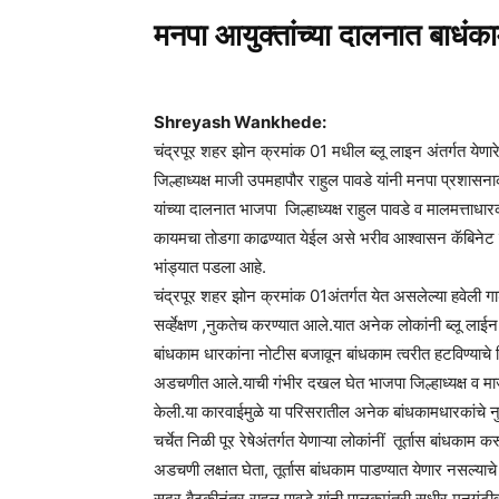
मनपा आयुक्तांच्या दालनात बाधंका
Shreyash Wankhede:
चंद्रपूर शहर झोन क्रमांक 01 मधील ब्लू लाइन अंतर्गत येणारे
जिल्हाध्यक्ष माजी उपमहापौर राहुल पावडे यांनी मनपा प्रशास
यांच्या दालनात भाजपा जिल्हाध्यक्ष राहुल पावडे व मालमत्ताध
कायमचा तोडगा काढण्यात येईल असे भरीव आश्वासन कॅबिनेट व प
भांड्यात पडला आहे.
चंद्रपूर शहर झोन क्रमांक 01अंतर्गत येत असलेल्या हवेली 
सर्व्हेक्षण ,नुकतेच करण्यात आले.यात अनेक लोकांनी ब्लू लाईन क्
बांधकाम धारकांना नोटीस बजावून बांधकाम त्वरीत हटविण्याचे 
अडचणीत आले.याची गंभीर दखल घेत भाजपा जिल्हाध्यक्ष व माजी 
केली.या कारवाईमुळे या परिसरातील अनेक बांधकामधारकांचे न
चर्चेत निळी पूर रेषेअंतर्गत येणाऱ्या लोकांनीं तूर्तास बांधका
अडचणी लक्षात घेता, तूर्तास बांधकाम पाडण्यात येणार नसल्याच
सदर बैठकीनंतर राहुल पावडे यांनी पालकमंत्री सुधीर मुनगंटी