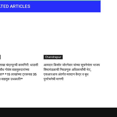
TED ARTICLES
Chandrapur
 शाखा चंद्रपूरची कामगिरी: धाडसी
आमदार किशोर जोरगेवार यांच्या सूचनेनंतर भाजप
ध गोवंश वाहतूकदारांच्या
शिष्टमंडळाची निवडणूक अधिकार्यांची भेट,
या!* *15 लाखांच्या ट्रकसह 35
एसआरआय अंतर्गत मतदान केंद्र व बूथ
नुष वाहतूक उधळली!*
पुनर्रचनेची मागणी