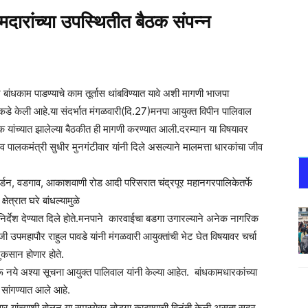
मदारांच्या उपस्थितीत बैठक संपन्न
 बांधकाम पाडण्याचे काम तूर्तास थांबविण्यात यावे अशी मागणी भाजपा
नाकडे केली आहे.या संदर्भात मंगळवारी(दि.27)मनपा आयुक्त विपीन पालिवाल
ारक यांच्यात झालेल्या बैठकीत ही मागणी करण्यात आली.दरम्यान या विषयावर
ालकमंत्री सुधीर मुनगंटीवार यांनी दिले असल्याने मालमत्ता धारकांचा जीव
गार्डन, वडगाव, आकाशवाणी रोड आदी परिसरात चंद्रपूर महानगरपालिकेतर्फे
षेत्रात घरे बांधल्यामुळे
निर्देश देण्यात दिले होते.मनपाने कारवाईचा बडगा उगारल्याने अनेक नागरिक
उपमहापौर राहुल पावडे यांनी मंगळवारी आयुक्तांची भेट घेत विषयावर चर्चा
ुकसान होणार होते.
म करू नये अश्या सूचना आयुक्त पालिवाल यांनी केल्या आहेत. बांधकामधारकांच्या
े सांगण्यात आले आहे.
वार यांच्याशी बोलून या समस्येवर तोडगा काढण्याची विनंती केली असता सदर