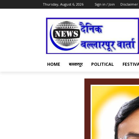
Thursday, August 6, 2026
Sign in / Join
Disclaimer
HOME
बल्लारपूर
POLITICAL
FESTIV