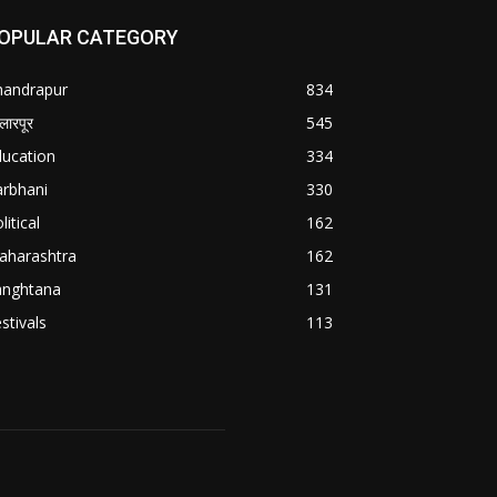
OPULAR CATEGORY
handrapur
834
्लारपूर
545
ducation
334
arbhani
330
litical
162
aharashtra
162
anghtana
131
stivals
113