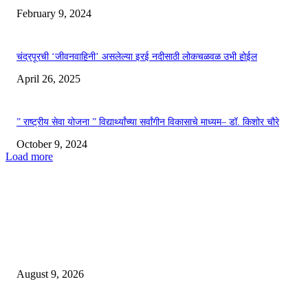
February 9, 2024
चंद्रपूरची ‘जीवनवाहिनी’ असलेल्या इरई नदीसाठी लोकचळवळ उभी होईल
April 26, 2025
” राष्ट्रीय सेवा योजना ” विद्यार्थ्यांच्या सर्वांगीन विकासाचे माध्यम– डॉ. किशोर चौरे
October 9, 2024
Load more
EDITOR PICKS
*टॉवर टेकडी जवळील जंगलातील जुगार अड्ड्यावर पोलीसांचा छापा.* *जुगाराचे साहित्य
किं. ४०,०४,७७१ रुपयांचा मुद्देमाल जप्त.*
August 9, 2026