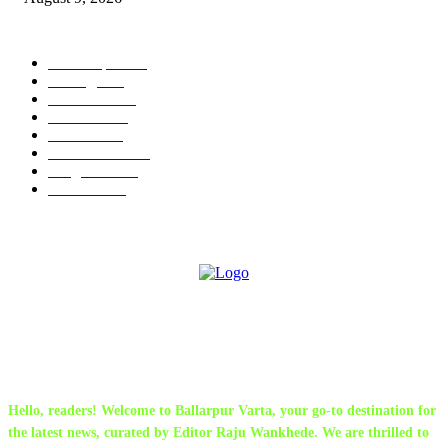
POPULAR CATEGORY
Chandrapur
843
बल्लारपूर
549
Education
335
Parbhani
330
Political
162
Maharashtra
162
Sanghtana
133
Festivals
113
ABOUT US
Hello, readers! Welcome to Ballarpur Varta, your go-to destination for
the latest news, curated by Editor Raju Wankhede. We are thrilled to