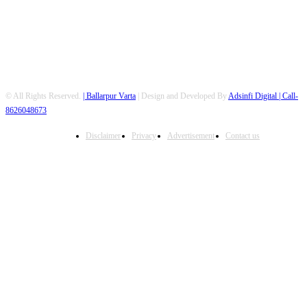
© All Rights Reserved.
| Ballarpur Varta
| Design and Developed By
Adsinfi Digital
| Call-
8626048673
Disclaimer
Privacy
Advertisement
Contact us