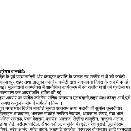
श्रेयश वानखेडे:
देश के पूर्व प्रधानमंत्री और कंप्यूटर क्रांति के जनक स्व राजीव गांधी की जयंती
बल्लारपुर शहर तथा तालुका कांग्रेस कमेटी द्वारा सदभावना दिवस के रूप में मनाई
गई। मूलचंदानी काम्प्लेक्स में आयोजित कार्यक्रम में स्व राजीव गांधी की प्रतिमा पर
माल्यार्पण कर आदरांजलि अर्पित की गई।
इस अवसर पर प्रदेश कांग्रेस सचिव घनश्याम मूलचंदानी,शहराध्यक्ष देवेंद्र आर्य,पूर्व
अध्यक्ष अब्दुल करीम ने मार्गदर्शन किया।
पूर्व नगराध्यक्ष दिलीप माकोड़े सुनंदा आत्राम छाया मडावी डॉ सुनील कुलदीवार
ईस्माइल ढाकवाला, भास्कर माकोड़े नरसिंग रेब्बावर, अफ़साना सैयद, मेघा भाले,
अनिल खरतड़, पवन मेश्राम, प्राणेश अमराज, रोज़ीदा ताजुद्दीन, नाजुका अलाम,
छाया शेंडे, प्रीतम पाटिल, सैयद वकील, वासुदेव येरगूडे, नरेश बुरांडे, तुलसीराम
पिपरे, नरेश आनंद, मंगेश बावने, लखपति घुगलोत, प्रफुल्ल बोप्पनवार आदि प्रमुखत