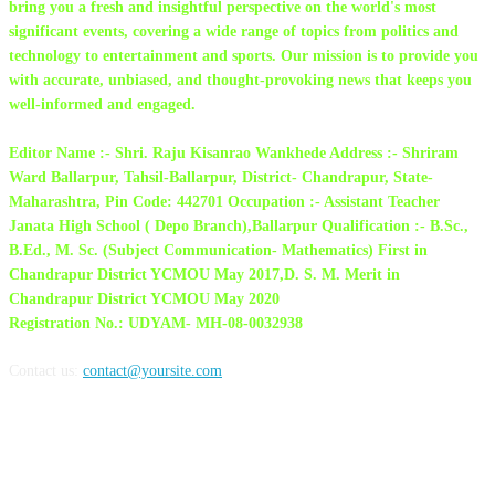
bring you a fresh and insightful perspective on the world's most
significant events, covering a wide range of topics from politics and
technology to entertainment and sports. Our mission is to provide you
with accurate, unbiased, and thought-provoking news that keeps you
well-informed and engaged.
Editor Name :- Shri. Raju Kisanrao Wankhede Address :- Shriram
Ward Ballarpur, Tahsil-Ballarpur, District- Chandrapur, State-
Maharashtra, Pin Code: 442701 Occupation :- Assistant Teacher
Janata High School ( Depo Branch),Ballarpur Qualification :- B.Sc.,
B.Ed., M. Sc. (Subject Communication- Mathematics) First in
Chandrapur District YCMOU May 2017,D. S. M. Merit in
Chandrapur District YCMOU May 2020
Registration No.: UDYAM- MH-08-0032938
Contact us:
contact@yoursite.com
FOLLOW US