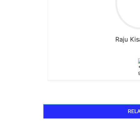
Raju
Ki
RELA