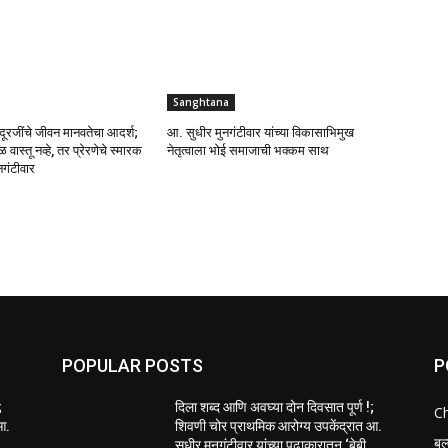
Sanghtana
हादूरजींचे जीवन मानवतेचा आदर्श;
आ. सुधीर मुनगंटीवार यांच्या विकासाभिमुख
वळ वास्तू नव्हे, तर प्रेरणेचे स्मारक
नेतृत्वाला भोई समाजाची भक्कम साथ
गंटीवार
POPULAR POSTS
P
;
दिला शब्द आणि अवघ्या दोन दिवसात पूर्ण !;
C
आ.
शिवणी चोर प्राथमिक आरोग्य उपकेंद्रात आ.
बल
सुधीर मुनगंटीवार यांच्या पुढाकारातून ‘बेबी