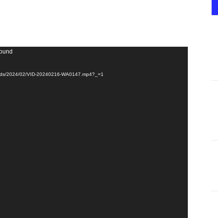
found
ploads/2024/02/VID-20240216-WA0147.mp4?_=1