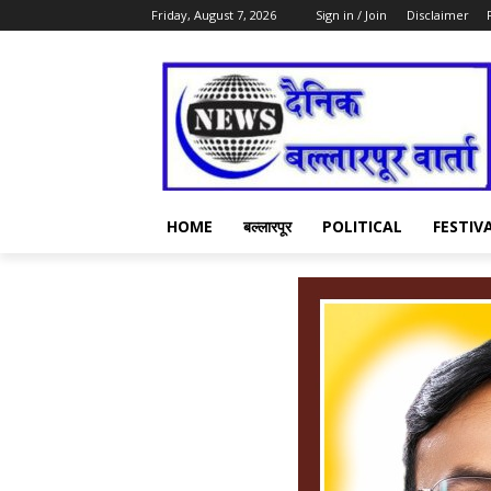
Friday, August 7, 2026
Sign in / Join
Disclaimer
HOME
बल्लारपूर
POLITICAL
FESTIV