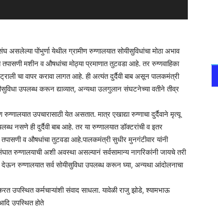
 संघ असलेल्या पोंभुर्णा येथील ग्रामीण रुग्णालयात सोयीसुविधांचा मोठा अभाव
 तपासणी मशीन व औषधांचा मोठ्या प्रमाणात तुटवडा आहे. तर रुग्णवाहिका
, ट्राली चा वापर करावा लागत आहे. ही अत्यंत दुर्दैवी बाब असून पालकमंत्री
सोयीसुविधा उपलब्ध करून द्याव्यात, अन्यथा उलगुलान संघटनेच्या वतीने तीव्र
ग्णालयात उपचारासाठी येत असतात. मात्र एखाद्या रुग्णाचा दुर्दैवाने मृत्यू
उपलब्ध नसणे ही दुर्दैवी बाब आहे. तर या रुग्णालयात डॉक्टरांची व इतर
त तपासणी व औषधांचा तुटवडा आहे.पालकमंत्री सुधीर मुनगंटीवार यांनी
ारसंघात रुग्णालयाची अशी अवस्था असल्यानं सर्वसामान्य नागरिकांनी जायचे तरी
 लक्ष देऊन रुग्णालयात सर्व सोयीसुविधा उपलब्ध करून घ्या, अन्यथा आंदोलनाचा
करत उपस्थित कर्मचाऱ्यांशी संवाद साधला. यावेळी राजु झोडे, श्यामभाऊ
आदि उपस्थित होते