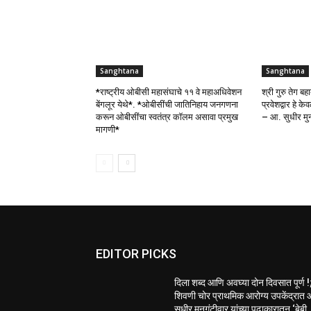
Sanghtana
Sanghtana
*राष्ट्रीय ओबीसी महासंघाचे ११ वे महाअधिवेशन
श्री गुरु तेग ब
बेंगलूर येथे*. *ओबीसींची जातिनिहाय जनगणना
प्रवेशद्वार हे के
करून ओबीसींचा स्वतंत्र कॉलम असावा प्रमुख
– आ. सुधीर मुन
मागणी*
EDITOR PICKS
दिला शब्द आणि अवघ्या दोन दिवसात पूर्ण !
शिवणी चोर प्राथमिक आरोग्य उपकेंद्रात 
सुधीर मुनगंटीवार यांच्या पुढाकारातून ‘बेबी