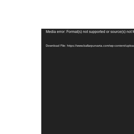
V
Media error: Format(s) not supported or source(s) not 
i
Download File: https://www.ballarpurvarta.com/wp-content/u
d
e
o
P
l
a
y
e
r