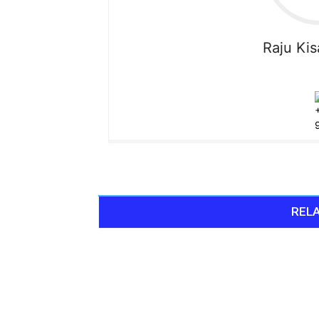
Raju
Ki
RELA