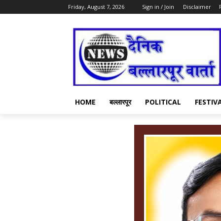
Friday, August 7, 2026
Sign in / Join
Disclaimer
HOME
बल्लारपूर
POLITICAL
FESTIV