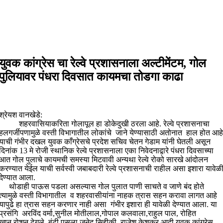
युवक कांग्रेस चा रेल्वे प्रशासनाला अल्टीमेंटम, गोल
पुलियावर पंधरा दिवसात कायमचा तोडगा काढा
श्रेयश वानखेडे:
शहरवासियाकरिता गोलापूल हा डोकेदुखी ठरला आहे. रेल्वे प्रशासनाचा
हलगर्जीपणामुळे वस्ती विभागातील लोकांचे जाने येण्यासाठी अतोनात हाल होत आहे
याची गंभीर दखल युवक काँग्रेसचे प्रदेश सचिव चेतन गेडाम यांनी घेतली असून
दिनांक 13 मे रोजी स्थानिक रेल्वे प्रशासनाला एका निवेदनाद्वारे पंधरा दिवसाच्या
आत गोल पुलाचे कायमची समस्या मिटवावी अन्यथा रेल्वे रोको सारखे आंदोलन
करण्यात येईल याची सर्वस्वी जबाबदारी रेल्वे प्रशासनाची राहील असा इशारा यावेळ
देण्यात आला.
थोडाही पाऊस पडला असल्यास गोल पुलात पाणी साचते व जाणे बंद होते
त्यामुळे वस्ती विभागातील व शहरवासीयांना नाहक त्रास सहन करावा लागत आहे
यापुढे हा त्रास सहन करणार नाही असा गंभीर इशारा ही यावेळी देण्यात आला. या
प्रसंगि अरविंद वर्मा,सुनील मोतीलाल,गोपाल कलवाला,राहुल पाल, रोहित
ख़ान,रोशन ढेगले, बंटी पुसला,जूनेद सिद्दीक़ी, राजेश केशकर आदी युवक कांग्रेस