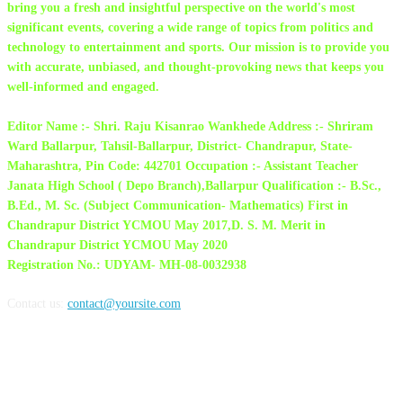
bring you a fresh and insightful perspective on the world's most
significant events, covering a wide range of topics from politics and
technology to entertainment and sports. Our mission is to provide you
with accurate, unbiased, and thought-provoking news that keeps you
well-informed and engaged.
Editor Name :- Shri. Raju Kisanrao Wankhede Address :- Shriram
Ward Ballarpur, Tahsil-Ballarpur, District- Chandrapur, State-
Maharashtra, Pin Code: 442701 Occupation :- Assistant Teacher
Janata High School ( Depo Branch),Ballarpur Qualification :- B.Sc.,
B.Ed., M. Sc. (Subject Communication- Mathematics) First in
Chandrapur District YCMOU May 2017,D. S. M. Merit in
Chandrapur District YCMOU May 2020
Registration No.: UDYAM- MH-08-0032938
Contact us:
contact@yoursite.com
FOLLOW US