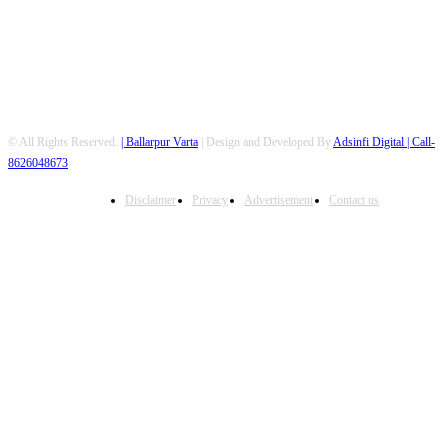
© All Rights Reserved.
| Ballarpur Varta
| Design and Developed By
Adsinfi Digital
| Call-
8626048673
Disclaimer
Privacy
Advertisement
Contact us