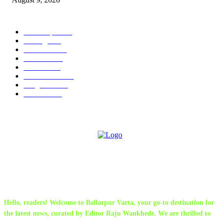
POPULAR CATEGORY
Chandrapur
842
बल्लारपूर
549
Education
335
Parbhani
330
Political
162
Maharashtra
162
Sanghtana
133
Festivals
113
ABOUT US
Hello, readers! Welcome to Ballarpur Varta, your go-to destination for
the latest news, curated by Editor Raju Wankhede. We are thrilled to