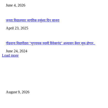
June 4, 2026
जनता विद्यालयात जागतिक वसुंधरा दिन साजरा
April 23, 2025
गोंडवाना विद्यापीठात “युगनायक स्वामी विवेकानंद” अध्यासन केंद्र सुरू होणार..
June 24, 2024
Load more
EDITOR PICKS
*पोलीस स्टेशन लाठी तर्फे जुगार कार्यवाही*
August 9, 2026
*पोलीस स्टेशन कोरपना यांची विशेष कामगिरी आदिलाबाद येथून चोरी केलेली मो.सा. व स