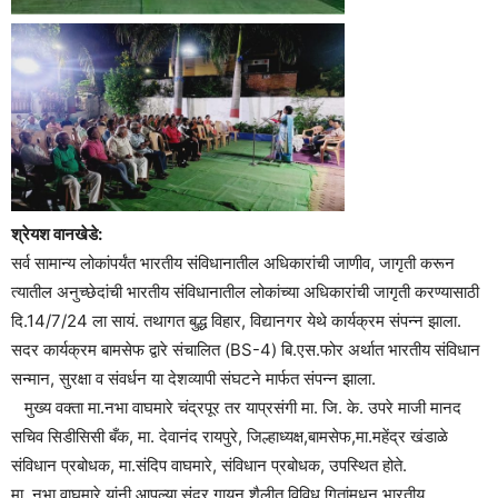
श्रेयश वानखेडे:
सर्व सामान्य लोकांपर्यंत भारतीय संविधानातील अधिकारांची जाणीव, जागृती करून
त्यातील अनुच्छेदांची भारतीय संविधानातील लोकांच्या अधिकारांची जागृती करण्यासाठी
दि.14/7/24 ला सायं. तथागत बुद्ध विहार, विद्यानगर येथे कार्यक्रम संपन्न झाला.
सदर कार्यक्रम बामसेफ द्वारे संचालित (BS-4) बि.एस.फोर अर्थात भारतीय संविधान
सन्मान, सुरक्षा व संवर्धन या देशव्यापी संघटने मार्फत संपन्न झाला.
मुख्य वक्ता मा.नभा वाघमारे चंद्रपूर तर याप्रसंगी मा. जि. के. उपरे माजी मानद
सचिव सिडीसिसी बँक, मा. देवानंद रायपुरे, जिल्हाध्यक्ष,बामसेफ,मा.महेंद्र खंडाळे
संविधान प्रबोधक, मा.संदिप वाघमारे, संविधान प्रबोधक, उपस्थित होते.
मा. नभा वाघमारे यांनी आपल्या सुंदर गायन शैलीत विविध गितांमधुन भारतीय