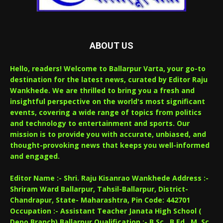
ABOUT US
Hello, readers! Welcome to Ballarpur Varta, your go-to
destination for the latest news, curated by Editor Raju
Wankhede. We are thrilled to bring you a fresh and
insightful perspective on the world's most significant
events, covering a wide range of topics from politics
and technology to entertainment and sports. Our
mission is to provide you with accurate, unbiased, and
thought-provoking news that keeps you well-informed
and engaged.
Editor Name :- Shri. Raju Kisanrao Wankhede Address :-
Shriram Ward Ballarpur, Tahsil-Ballarpur, District-
Chandrapur, State- Maharashtra, Pin Code: 442701
Occupation :- Assistant Teacher Janata High School (
Depo Branch),Ballarpur Qualification :- B.Sc., B.Ed., M. Sc.