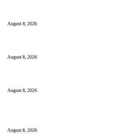
*मूल पोलीस स्टेशनची मोठी कारवाई: ₹6,99,750 रुपयांचा प्रतिबंधित सुगंधित तंबाखू व ब
पिकअप वाहन जप्त!*
August 8, 2026
ओबीसी समाजाने या देशाची निर्मिती केली; जातनिहाय जनगणना ही काळाची गरज – मुख्यमं
डी. के. शिवकुमार
August 8, 2026
*पिडीत बालकांचे खाजगी माहिती उघड करणारा आरोपी अमन अंदेवार याच्यावर पोलीस ठाण
बल्लारपुर यांनी केला गुन्हा दाखल*
August 8, 2026
POPULAR POSTS
*मूल पोलीस स्टेशनची मोठी कारवाई: ₹6,99,750 रुपयांचा प्रतिबंधित सुगंधित तंबाखू व ब
पिकअप वाहन जप्त!*
August 8, 2026