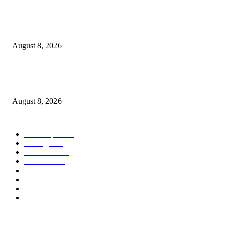
ओबीसी समाजाने या देशाची निर्मिती केली; जातनिहाय जनगणना ही काळाची गरज – मुख्यमं
डी. के. शिवकुमार
August 8, 2026
*पिडीत बालकांचे खाजगी माहिती उघड करणारा आरोपी अमन अंदेवार याच्यावर पोलीस ठाण
बल्लारपुर यांनी केला गुन्हा दाखल*
August 8, 2026
POPULAR CATEGORY
Chandrapur
840
बल्लारपूर
548
Education
334
Parbhani
330
Political
162
Maharashtra
162
Sanghtana
133
Festivals
113