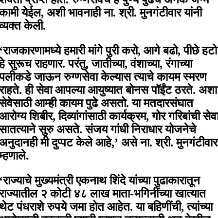
कामी येईल, अशी भावनाही ना. श्री. मुनगंटीवार यांनी
व्यक्त केली.
‘राजकारणामध्ये हमारी मांगे पुरी करो, आगे बढो, पीछे हटो
हे सुरूच राहणार. परंतु, जातीच्या, वंशाच्या, रंगाच्या
पलीकडे जाऊन रुग्णसेवा केल्यास त्याचे कायम स्मरण
राहते. ही सेवा आपल्या आयुष्यात बोनस पॉईंट ठरते. अशा
सेवेसाठी आम्ही कायम पुढे असतो. या मतदारसंघात
आरोग्य शिबीर, दिव्यांगांसाठी कार्यक्रम, गोर गरिबांची सेव
सातत्याने सुरु असते. संजय गांधी निराधार योजनेचे
अनुदानही मी दुप्पट केले आहे,’ असे ना. श्री. मुनगंटीवार
म्हणाले.
‘राज्याचे मुख्यमंत्री एकनाथ शिंदे यांच्या पुढाकारातून
राज्यातील २ कोटी ४८ लाख माता-भगिनींच्या खात्यात
थेट पंधराशे रुपये जमा होत आहेत. या बहिणींची, त्यांच्या