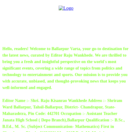
ABOUT US
Hello, readers! Welcome to Ballarpur Varta, your go-to destination for
the latest news, curated by Editor Raju Wankhede. We are thrilled to
bring you a fresh and insightful perspective on the world's most
significant events, covering a wide range of topics from politics and
technology to entertainment and sports. Our mission is to provide you
with accurate, unbiased, and thought-provoking news that keeps you
well-informed and engaged.
Editor Name :- Shri. Raju Kisanrao Wankhede Address :- Shriram
Ward Ballarpur, Tahsil-Ballarpur, District- Chandrapur, State-
Maharashtra, Pin Code: 442701 Occupation :- Assistant Teacher
Janata High School ( Depo Branch),Ballarpur Qualification :- B.Sc.,
B.Ed., M. Sc. (Subject Communication- Mathematics) First in