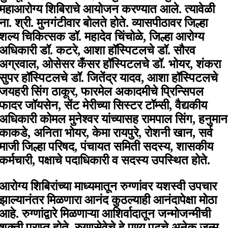
महाआरोग्य शिबिराचे आयोजन करण्यात आले. त्यावेळी
ना. श्री. मुनगंटीवार बोलते होते. व्यासपीठावर जिल्हा
शल्य चिकित्सक डॉ. महादेव चिंचोळे, जिल्हा आरोग्य
अधिकारी डॉ. कटरे, आशा हॉस्पिटलचे डॉ. सौरव
अग्रवाल, ओसेसर कँसर हॉस्पिटलचे डॉ. भोयर, शंकरा
सुपर हॉस्पिटलचे डॉ. जितेंद्र यादव, आशा हॉस्पिटलचे
जयहरी सिंग ठाकूर, फारमेल अकादमीचे प्रिन्सिपल
फादर जॉयसेन, सेंट मेरीच्या सिस्टर टॉम्सी, वैद्यकीय
अधिकारी कोमल मुनेश्वर यांच्यासह रामपाल सिंग, हनुमान
काकडे, अनिता भोयर, केमा रायपुरे, रोशनी खान, सर्व
माजी जिल्हा परिषद, पंचायत समिती सदस्य, शासकीय
कर्मचारी, पक्षाचे पदाधिकारी व सदस्य उपस्थित होते.
आरोग्य शिबिरांच्या माध्यमातून रुग्णांवर यशस्वी उपचार
झाल्यानंतर मिळणारा आनंद कुठल्याही आनंदापेक्षा मोठा
आहे. रुग्णांद्वारे मिळणाऱ्या आशिर्वादातून जन्मोजन्मीची
शक्ती प्राप्त होते. रुग्णसेवेचे हे पुण्य पुढचे अनेक जन्म