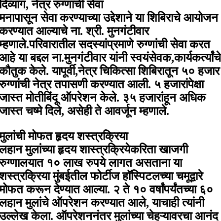
दिव्यांग, नेत्र रुग्णांची सेवा
मनापासून सेवा करण्याच्या उद्देशाने या शिबिराचे आयोजन
करण्यात आल्याचे ना. श्री. मुनगंटीवार
म्हणाले.परिवारातील सदस्यांप्रमाणे रुग्णांची सेवा करत
आहे या बद्दल ना.मुनगंटीवार यांनी स्वयंसेवक,कार्यकर्त्यांचे
कौतुक केले. यापूर्वी,नेत्र चिकित्सा शिबिरातून ५० हजार
रुग्णांची नेत्र तपासणी करण्यात आली. ५ हजारांपेक्षा
जास्त मोतीबिंदू ऑपरेशन केले. ३५ हजारांहून अधिक
जास्त चष्मे दिले, असेही ते आवर्जून म्हणाले.
मुलांची मोफत हृदय शस्त्रक्रिया
लहान मुलांच्या हृदय शास्त्रक्रियेकरिता खाजगी
रुग्णालयात १० लाख रुपये लागत असताना या
शस्त्रक्रिया मुंबईतील फोर्टीज हॉस्पिटलच्या चमूद्वारे
मोफत करून देण्यात आल्या. २ ते १० वर्षांपर्यंतच्या ६०
लहान मुलांचे ऑपरेशन करण्यात आले, याचाही त्यांनी
उल्लेख केला. ऑपरेशननंतर मुलांच्या चेहऱ्यावरचा आनंद