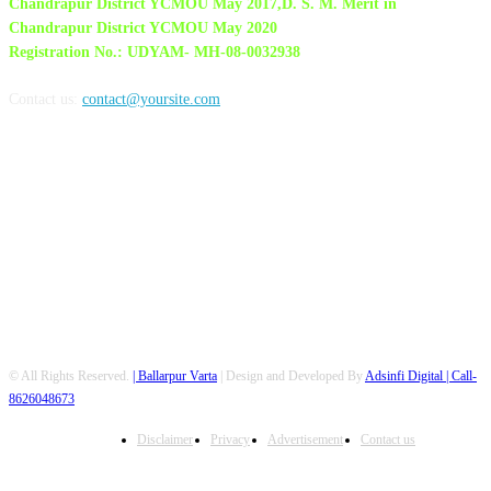
Chandrapur District YCMOU May 2017,D. S. M. Merit in
Chandrapur District YCMOU May 2020
Registration No.: UDYAM- MH-08-0032938
Contact us:
contact@yoursite.com
FOLLOW US
© All Rights Reserved.
| Ballarpur Varta
| Design and Developed By
Adsinfi Digital
| Call-
8626048673
Disclaimer
Privacy
Advertisement
Contact us