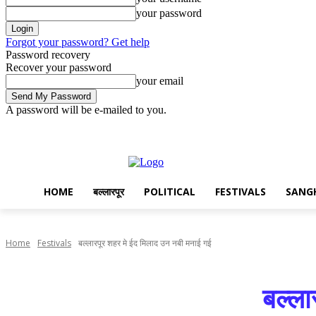
your password
Forgot your password? Get help
Password recovery
Recover your password
your email
A password will be e-mailed to you.
Thursday, August 6, 2026
Sign in / Join
Disclaimer
Privacy
Adv
HOME
बल्लारपूर
POLITICAL
FESTIVALS
SANG
Home
Festivals
बल्लारपूर शहर मे ईद मिलाद उन नबी मनाई गई
बल्ला