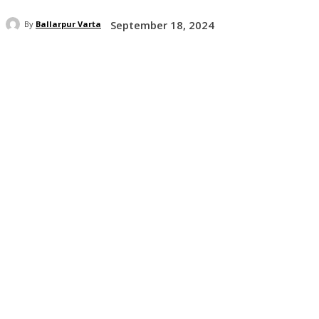
September 18, 2024
By
Ballarpur Varta
Share