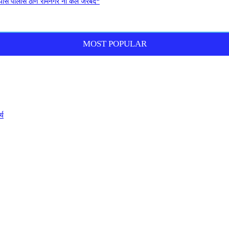
ोपीस पोलीस ठाणे रामनगर नी केले जेरबंद*
MOST POPULAR
्य