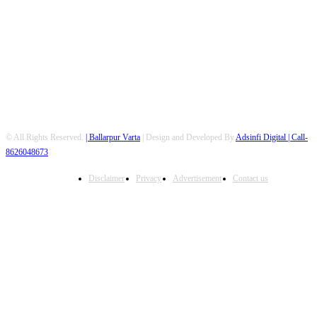
FOLLOW US
© All Rights Reserved.
| Ballarpur Varta
| Design and Developed By
Adsinfi Digital
| Call-
8626048673
Disclaimer
Privacy
Advertisement
Contact us