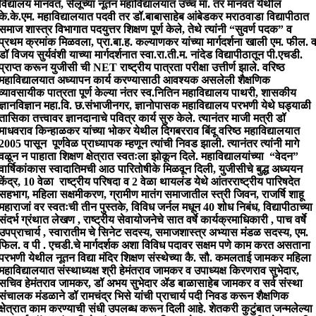
विद्यालय मानवत, सेलूच्या नूतन महाविद्यालयात उच्च मा. तर मानवत येथील
के.के.एम. महाविद्यालयात पदवी तर डॉ.बाबासाहेब आंबेडकर मराठवाडा विद्यापीठात
समाज शास्त्र विभागात पदयुत्तर शिक्षण पूर्ण केले, तेथे त्यांनी “सुवर्ण पदक” व
प्रथम क्रमांक मिळवला, प्रा.बा.ह. कल्याणकर यांच्या मार्गदर्शना खाली एम. फील. 
डॉ विजय सुर्यवंशी याच्या मार्गदर्शनात स्वा.रा.ती.म. नांदेड विद्यापीठातून पी.एचडी.
प्राप्त करून युजीसी ची NET राष्ट्रीय पात्रता परीक्षा उत्तीर्ण झाले. वरिष्ठ
महाविद्यालयात अध्यापन कार्य करण्यासाठी आवश्यक असलेली शैक्षणिक
व्यावसायीक पात्रता पूर्ण केल्या नंतर स्व.नितिन महाविद्यालय पाथरी, शासकीय
ज्ञानविज्ञान महा.वि. छ.संभाजीनगर, ज्ञानोपासक महाविद्यालय परभणी येथे घड्याळी
तासिका तत्त्वावर ज्ञानदानाचे पवित्र कार्य सुरु केले. त्यानंतर माजी मत्री डॉ
माधवराव किन्हाळकर यांच्या भोकर येथील दिगबरराव बिंदू वरिष्ठ महाविद्यालयात
2005 पासून पूर्णवेळ प्राध्यापक म्हणून त्यांची निवड झाली. त्यानंतर त्यांनी मागे
वळून न पाहाता शिक्षण क्षेत्रात स्वतःला झोकून दिले. महाविद्यालयांच्या “वेदन”
वार्षिकांकास स्वादातिमची आठ पारितोषीके मिळवून दिली, युजीसीचे बुद्ध अध्ययन
केंद्र, 10 वेळा राष्ट्रीय परिषदा व 2 वेळा थायलंड येथे आंतरराष्ट्रीय पारिषदेत
सहभाग, महिला सक्षमीकरण, ग्रामीण मातंग समाजातील स्त्री जिवन, राजर्षि शाहू
महाराजां वर स्वतःची तीन पुस्तके, विविध जर्नल मधून 40 शोध निबंध, विद्यापीठाच्या
संदर्भ ग्रंथात लेखण , राष्ट्रीय सेवायोजनेचे सात वर्षे कार्यक्रमाधिकारी , पाच वर्षे
उपप्राचार्य , स्वारातीम चे सिनेट सदस्य, समाजशास्त्र अभ्यास मंडळ सदस्य, एम.
फिल. व पी . एचडी.चे मार्गदर्शक अशा विविध पदावर सक्षम पणे काम करत असताना
परभणी येथील नूतन विद्या मंदिर शिक्षण संस्थेच्या कै. सौ. कमलताई जामकर महिला
महाविद्यालयात संस्थाध्यक्ष श्री हेमंतराव जामकर व उपाध्यक्ष किरणराव सुभेदार,
सचिव हेमंतराव जामकर, डॉ अभय सुभेदार ॲड बाळासाहेब जामकर व सर्व संस्था
संचालक मंडळाने डॉ रामचंद्र भिसे यांची प्राचार्य पदी निवड करून शैक्षणिक
क्षेत्रात काम करण्याची संधी उपलब्ध करून दिली आहे. शेतकरी कुटुंबात जन्मलेल्या