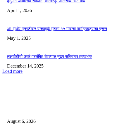
हनुमान जन्मोत्सव संबंधाने, बल्लारपूर पोलिसांचा रूट मार्च
April 1, 2026
आ. सुधीर मुनगंटीवार यांच्यामुळे सुटला १५ गावांचा पाणीपुरवठ्याचा प्रश्न
May 1, 2025
लक्ष्यवेधींची उत्तरे प्रलंबित ठेवल्यास मुख्य सचिवांवर हक्कभंग!
December 14, 2025
Load more
EDITOR PICKS
अमरावती : शिक्षक पवन सुरजूसे यांची बदली रद्द करण्यासाठी विद्यार्थी अन् पालकांचा गवई
ट्रस्टवर धडक मोर्चा
August 6, 2026