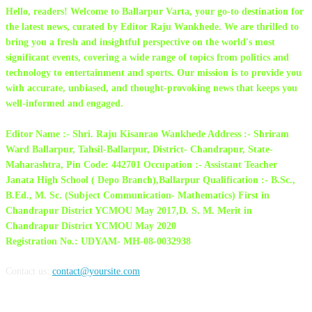
Hello, readers! Welcome to Ballarpur Varta, your go-to destination for
the latest news, curated by Editor Raju Wankhede. We are thrilled to
bring you a fresh and insightful perspective on the world's most
significant events, covering a wide range of topics from politics and
technology to entertainment and sports. Our mission is to provide you
with accurate, unbiased, and thought-provoking news that keeps you
well-informed and engaged.
Editor Name :- Shri. Raju Kisanrao Wankhede Address :- Shriram
Ward Ballarpur, Tahsil-Ballarpur, District- Chandrapur, State-
Maharashtra, Pin Code: 442701 Occupation :- Assistant Teacher
Janata High School ( Depo Branch),Ballarpur Qualification :- B.Sc.,
B.Ed., M. Sc. (Subject Communication- Mathematics) First in
Chandrapur District YCMOU May 2017,D. S. M. Merit in
Chandrapur District YCMOU May 2020
Registration No.: UDYAM- MH-08-0032938
Contact us:
contact@yoursite.com