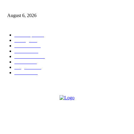
एसआयआर मोहिमेंतर्गत जिल्ह्यातील 99.69 टक्के मतदारांचे डिजीटायझेशन पूर्ण
August 6, 2026
POPULAR CATEGORY
Chandrapur
834
बल्लारपूर
545
Education
334
Parbhani
330
Maharashtra
162
Political
162
Sanghtana
131
Festivals
113
ABOUT US