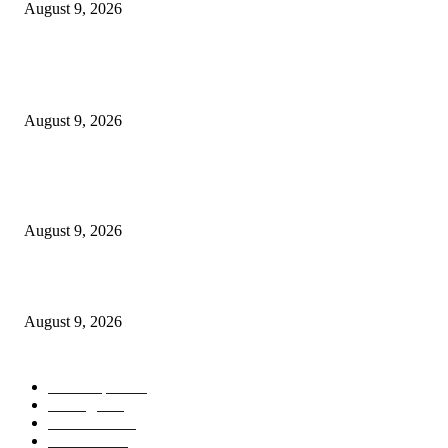
August 9, 2026
POPULAR POSTS
*पोलीस स्टेशन लाठी तर्फे जुगार कार्यवाही*
August 9, 2026
*पोलीस स्टेशन कोरपना यांची विशेष कामगिरी आदिलाबाद येथून चोरी केलेली मो.सा. व स
गुन्हेगार कोरपना पोलीसांनी पकडून आदिलाबाद पोलिसांच्या ताब्यात दिले.*
August 9, 2026
इंजी. राकेश सोमानी यांची बल्लारपूर व्यापारी मंडळाच्या अध्यक्षपदी निवड
August 9, 2026
POPULAR CATEGORY
Chandrapur
842
बल्लारपूर
549
Education
335
Parbhani
330