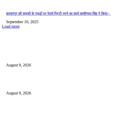
बल्लारपुर की सड़कों के गड्ढों पर पेवर्स गिट्टी भरने का कार्य काशीनाथ सिंह ने किया।
September 10, 2025
Load more
EDITOR PICKS
*पोलीस स्टेशन लाठी तर्फे जुगार कार्यवाही*
August 9, 2026
*पोलीस स्टेशन कोरपना यांची विशेष कामगिरी आदिलाबाद येथून चोरी केलेली मो.सा. व स
गुन्हेगार कोरपना पोलीसांनी पकडून आदिलाबाद पोलिसांच्या ताब्यात दिले.*
August 9, 2026
इंजी. राकेश सोमानी यांची बल्लारपूर व्यापारी मंडळाच्या अध्यक्षपदी निवड