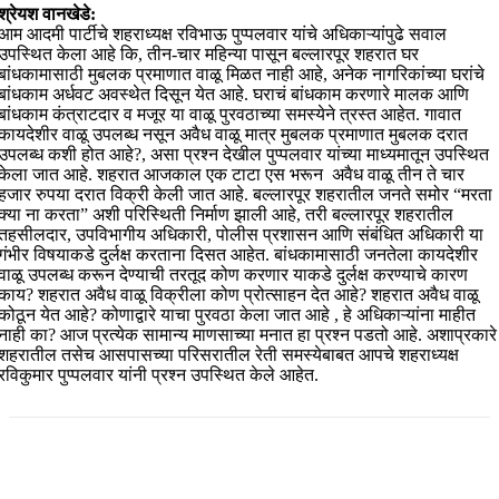
श्रेयश वानखेडे:
आम आदमी पार्टीचे शहराध्यक्ष रविभाऊ पुप्पलवार यांचे अधिकाऱ्यांपुढे सवाल
उपस्थित केला आहे कि, तीन-चार महिन्या पासून बल्लारपूर शहरात घर
बांधकामासाठी मुबलक प्रमाणात वाळू मिळत नाही आहे, अनेक नागरिकांच्या घरांचे
बांधकाम अर्धवट अवस्थेत दिसून येत आहे. घराचं बांधकाम करणारे मालक आणि
बांधकाम कंत्राटदार व मजूर या वाळू पुरवठाच्या समस्येने त्रस्त आहेत. गावात
कायदेशीर वाळू उपलब्ध नसून अवैध वाळू मात्र मुबलक प्रमाणात मुबलक दरात
उपलब्ध कशी होत आहे?, असा प्रश्न देखील पुप्पलवार यांच्या माध्यमातून उपस्थित
केला जात आहे. शहरात आजकाल एक टाटा एस भरून अवैध वाळू तीन ते चार
हजार रुपया दरात विक्री केली जात आहे. बल्लारपूर शहरातील जनते समोर “मरता
क्या ना करता” अशी परिस्थिती निर्माण झाली आहे, तरी बल्लारपूर शहरातील
तहसीलदार, उपविभागीय अधिकारी, पोलीस प्रशासन आणि संबंधित अधिकारी या
गंभीर विषयाकडे दुर्लक्ष करताना दिसत आहेत. बांधकामासाठी जनतेला कायदेशीर
वाळू उपलब्ध करून देण्याची तरतूद कोण करणार याकडे दुर्लक्ष करण्याचे कारण
काय? शहरात अवैध वाळू विक्रीला कोण प्रोत्साहन देत आहे? शहरात अवैध वाळू
कोठून येत आहे? कोणाद्वारे याचा पुरवठा केला जात आहे , हे अधिकाऱ्यांना माहीत
नाही का? आज प्रत्येक सामान्य माणसाच्या मनात हा प्रश्न पडतो आहे. अशाप्रकारे
शहरातील तसेच आसपासच्या परिसरातील रेती समस्येबाबत आपचे शहराध्यक्ष
रविकुमार पुप्पलवार यांनी प्रश्न उपस्थित केले आहेत.