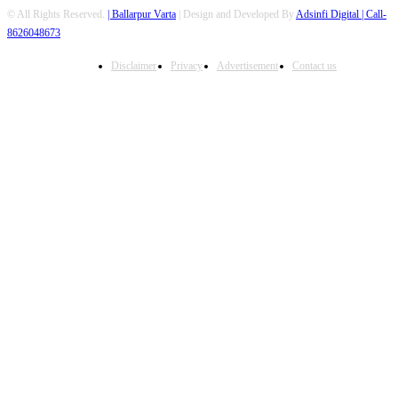
© All Rights Reserved.
| Ballarpur Varta
| Design and Developed By
Adsinfi Digital
| Call-
8626048673
Disclaimer
Privacy
Advertisement
Contact us