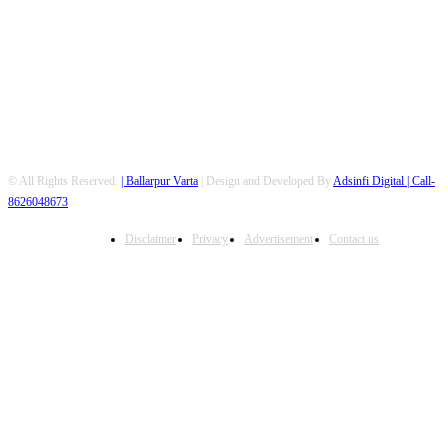
FOLLOW US
© All Rights Reserved.
| Ballarpur Varta
| Design and Developed By
Adsinfi Digital
| Call-
8626048673
Disclaimer
Privacy
Advertisement
Contact us