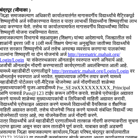
चंद्रपूर (जीमाका )
जिल्हा समाजकल्याण अधिकारी कार्यालयातंर्गत मागासवर्गीय विद्यार्थ्यांचे मैट्रिकपूर्व
शिष्यवृत्तीचे अर्ज स्वीकारण्यात येतात व पात्र लाभार्थी विद्यार्थ्यांना शिष्यवृत्तीचा लाभ
अदा करण्यात येतो. तसेच या कार्यालयामार्फत मागासवर्गीय विद्यार्थ्यांच्या विविध
शिष्यवृत्ती योजना राबविण्यात येतात.
समाजकल्याण विभागाचे सहआयुक्त (शिक्षण) यांच्या आदेशान्वये, जिल्ह्यातील सर्व
शाळांनी इयत्ता 9वी व 10वी मध्ये शिक्षण घेणाऱ्या अनुसूचित जातीच्या विद्यार्थ्यांचे
भारत सरकार शिष्यवृत्तीचे अर्ज तसेच अस्वच्छ व्यवसाय करणाऱ्या पालकांच्या
पाल्यांना शिष्यवृत्ती या दोन योजनांचे अर्ज
http://prematric.mahait.org/
Login/Login
या संकेतस्थळावर ऑनलाईन स्वरुपात भरणे अनिवार्य आहे.
अर्जांची ऑनलाईन नोंदणी करण्यासाठी कार्यप्रणाली अवलंबिण्यात आली आहे.
यामध्ये महाडीबीटी प्रणालीद्वारे
http://prematric.mahait.org/
Login/Login
वर
ऑनलाईन स्वरुपात अर्ज भरावेत. मुख्याध्यापक लॉगीन तयार करणे यामध्ये
महाडीबीटी पोर्टलवर प्री-मैट्रिक योजनेच्या अर्ज नोंदणीसाठी शाळेच्या
मुख्याध्यापकांनी युजर-आयडीमध्ये Pre_SE२७XXXXXXXXX_Principal
आणि पासवर्ड Pass@123 टाईप करून लॉगीन करावे. शाळेचे प्रोफाईल अद्यावत
करणे यामध्ये शाळेच्या मुख्याध्यापकांची व लिपिकाची माहिती अद्यावत करावी.
विद्यार्थ्यांचे प्रोफाइल अद्यावत करणे यामध्ये विद्यार्थ्याची वैयक्तिक व शैक्षणिक
माहिती अद्यावत करावी. तसेच योजनेची निवड करणे यामध्ये संबंधित विद्यार्थी ज्या
योजनेसाठी पात्र आहे, त्या योजनेकरीता अर्ज नोंदणी करणे.
पात्र विद्यार्थ्यांचे अर्ज महाडीबीटी प्रणालीमध्ये तात्काळ नोंदणी करण्याकरीता सुचन
प्राप्त झाल्या असून सदर काम तातडीने पूर्ण करावे. याबाबत काही अडचणी
असल्यास जिल्हा समाजकल्याण कार्यालय,जिल्हा परिषद,चंद्रपूर कार्यालयातील
07172-255933 या दूरध्वनी क्रमांकावर संपर्क साधावा अथवा कार्यालयात प्रत्यक्ष