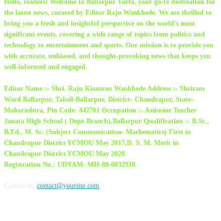
Hello, readers! Welcome to Ballarpur Varta, your go-to destination for
the latest news, curated by Editor Raju Wankhede. We are thrilled to
bring you a fresh and insightful perspective on the world's most
significant events, covering a wide range of topics from politics and
technology to entertainment and sports. Our mission is to provide you
with accurate, unbiased, and thought-provoking news that keeps you
well-informed and engaged.
Editor Name :- Shri. Raju Kisanrao Wankhede Address :- Shriram
Ward Ballarpur, Tahsil-Ballarpur, District- Chandrapur, State-
Maharashtra, Pin Code: 442701 Occupation :- Assistant Teacher
Janata High School ( Depo Branch),Ballarpur Qualification :- B.Sc.,
B.Ed., M. Sc. (Subject Communication- Mathematics) First in
Chandrapur District YCMOU May 2017,D. S. M. Merit in
Chandrapur District YCMOU May 2020
Registration No.: UDYAM- MH-08-0032938
Contact us:
contact@yoursite.com