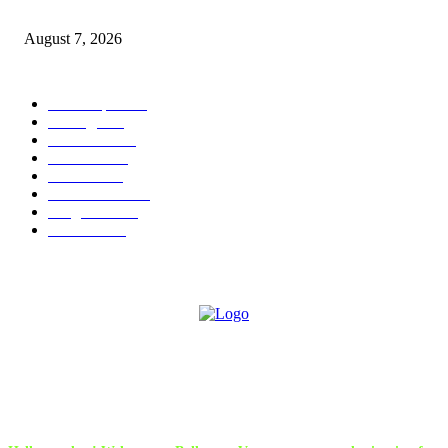
गोवंश जातीचे जनावरांची सुटका. आरोपी विरुद्ध गुन्हा नोंद.*
August 7, 2026
POPULAR CATEGORY
Chandrapur
836
बल्लारपूर
547
Education
334
Parbhani
330
Political
162
Maharashtra
162
Sanghtana
132
Festivals
113
ABOUT US