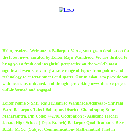
ABOUT US
Hello, readers! Welcome to Ballarpur Varta, your go-to destination for
the latest news, curated by Editor Raju Wankhede. We are thrilled to
bring you a fresh and insightful perspective on the world's most
significant events, covering a wide range of topics from politics and
technology to entertainment and sports. Our mission is to provide you
with accurate, unbiased, and thought-provoking news that keeps you
well-informed and engaged.
Editor Name :- Shri. Raju Kisanrao Wankhede Address :- Shriram
Ward Ballarpur, Tahsil-Ballarpur, District- Chandrapur, State-
Maharashtra, Pin Code: 442701 Occupation :- Assistant Teacher
Janata High School ( Depo Branch),Ballarpur Qualification :- B.Sc.,
B.Ed., M. Sc. (Subject Communication- Mathematics) First in