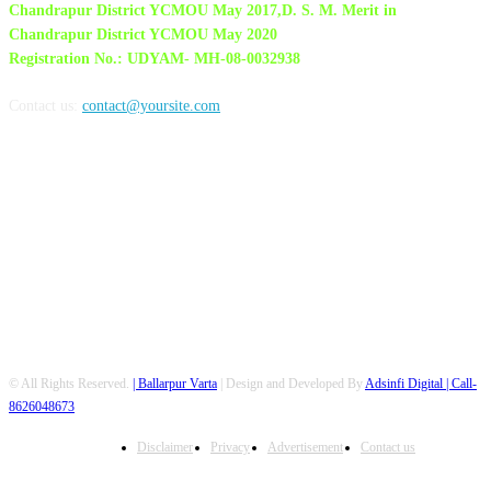
Chandrapur District YCMOU May 2017,D. S. M. Merit in
Chandrapur District YCMOU May 2020
Registration No.: UDYAM- MH-08-0032938
Contact us:
contact@yoursite.com
FOLLOW US
© All Rights Reserved.
| Ballarpur Varta
| Design and Developed By
Adsinfi Digital
| Call-
8626048673
Disclaimer
Privacy
Advertisement
Contact us