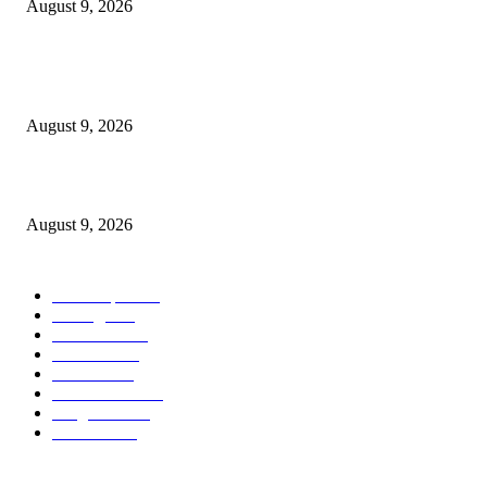
August 9, 2026
*पोलीस स्टेशन कोरपना यांची विशेष कामगिरी आदिलाबाद येथून चोरी केलेली मो.सा. व स
गुन्हेगार कोरपना पोलीसांनी पकडून आदिलाबाद पोलिसांच्या ताब्यात दिले.*
August 9, 2026
इंजी. राकेश सोमानी यांची बल्लारपूर व्यापारी मंडळाच्या अध्यक्षपदी निवड
August 9, 2026
POPULAR CATEGORY
Chandrapur
842
बल्लारपूर
549
Education
335
Parbhani
330
Political
162
Maharashtra
162
Sanghtana
133
Festivals
113