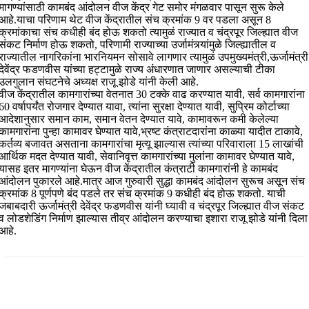
मागण्यांसाठी कामबंद आंदोलन वीज केंद्र गेट समोर मंगळवार पासून सुरू केले
आहे.याचा परिणाम थेट वीज केंद्रातील संच क्रमांक 9 वर पडला असून 8
क्रमांकाचा संच कधीही बंद होऊ शकतो त्यामुळं राज्यात व चंद्रपूर जिल्ह्यात वीज
संकट निर्माण होऊ शकतो, परिणामी राज्याच्या उर्जामंत्र्यांमुळे जिल्ह्यातील व
राज्यातील नागरिकांना भारनियमन सोसावे लागणार त्यामुळं उपमुख्यमंत्री,ऊर्जामंत्री
देवेंद्र फडणवीस यांच्या हट्टामुळे राज्य अंधारणात जाणार असल्याची टीका
उलगुलान संघटनेचे अध्यक्ष राजू झोडे यांनी केली आहे.
वीज केंद्रातील कामगारांच्या वेतनात 30 टक्के वाढ करण्यात यावी, सर्व कामगारांना
60 वर्षापर्यंत रोजगार देण्यात यावा, त्यांना सुरक्षा देण्यात यावी, सुप्रिम कोर्टाच्या
आदेशानुसार समान काम, समान वेतन देण्यात यावे, कामावरून कमी केलेल्या
कामगारांना पुन्हा कामावर घेण्यात यावे,भ्रष्ट कंत्राटदारांना काळ्या यादीत टाकावे,
कर्तव्य बजावत असताना कामगारांचा मृत्यू झाल्यास त्यांच्या परिवाराला 15 लाखांची
आर्थिक मदत देण्यात यावी, सेवानिवृत्त कामगारांच्या मुलांना कामावर घेण्यात यावे,
यासह इतर मागण्यांना घेऊन वीज केंद्रातील कंत्राटी कामगारांनी हे कामबंद
आंदोलन पुकारले आहे.मात्र आज गुरुवारी सुद्धा कामबंद आंदोलन सुरूच असून संच
क्रमांक 8 पूर्णपणे बंद पडले तर संच क्रमांक 9 कधीही बंद होऊ शकतो. याची
जबाबदारी ऊर्जामंत्री देवेंद्र फडणवीस यांनी घ्यावी व चंद्रपूर जिल्ह्यात वीज संकट
व लोडशेडिंग निर्माण झाल्यास तीव्र आंदोलन करण्याचा इशारा राजू झोडे यांनी दिला
आहे.