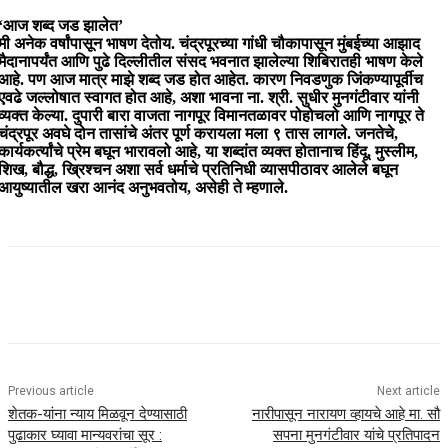
‘आज शब्द जड झालेत’
मी अनेक वर्षांपासून भाषण देतोय. चंद्रपूरच्या गांधी चौकापासून मुंबईच्या आझाद
मैदानापर्यंत आणि पुढे दिल्लीतील संसद भवनात झालेल्या शिबिरातही भाषण केले
आहे. पण आज मात्र माझे शब्द जड होत आहेत. कारण निवडणुक जिंकण्यापूर्वीच
एवढे जल्लोषात स्वागत होत आहे, अशा भावना ना. श्री. सुधीर मुनगंटीवार यांनी
व्यक्त केल्या. दुपारी बारा वाजता नागपूर विमानतळावर पोहोचलो आणि नागपूर ते
चंद्रपूर अवघे दोन तासांचे अंतर पूर्ण करायला मला ९ तास लागले. जनतेचे,
कार्यकर्त्यांचे प्रेम बघून भारावलो आहे, या शब्दांत व्यक्त होतानाच हिंदू, मुस्लीम,
शिख, बौद्ध, ख्रिश्चन अशा सर्व धर्माचे प्रतिनिधी व्यासपीठावर आलेले बघून
आयुष्यातील खरा आनंद अनुभवतोय, असेही ते म्हणाले.
Previous article
Next article
शेतक-यांना न्याय मिळवून देण्यासाठी
नारीपासून नारायण व्हायचे आहे मा. सौ
पुढाकार घ्यावा मान्यवरांचा सूर :
सपना मुनगंटीवार यांचे प्रतिपादन