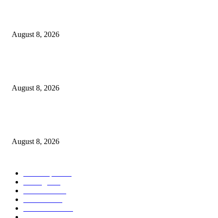
*मूल पोलीस स्टेशनची मोठी कारवाई: ₹6,99,750 रुपयांचा प्रतिबंधित सुगंधित तंबाखू व ब
पिकअप वाहन जप्त!*
August 8, 2026
ओबीसी समाजाने या देशाची निर्मिती केली; जातनिहाय जनगणना ही काळाची गरज – मुख्यमं
डी. के. शिवकुमार
August 8, 2026
*पिडीत बालकांचे खाजगी माहिती उघड करणारा आरोपी अमन अंदेवार याच्यावर पोलीस ठाण
बल्लारपुर यांनी केला गुन्हा दाखल*
August 8, 2026
POPULAR CATEGORY
Chandrapur
840
बल्लारपूर
548
Education
334
Parbhani
330
Maharashtra
162
Political
162