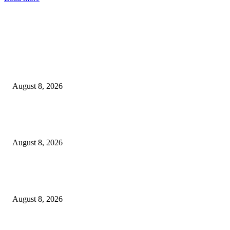
EDITOR PICKS
*मूल पोलीस स्टेशनची मोठी कारवाई: ₹6,99,750 रुपयांचा प्रतिबंधित सुगंधित तंबाखू व ब
पिकअप वाहन जप्त!*
August 8, 2026
ओबीसी समाजाने या देशाची निर्मिती केली; जातनिहाय जनगणना ही काळाची गरज – मुख्यमं
डी. के. शिवकुमार
August 8, 2026
*पिडीत बालकांचे खाजगी माहिती उघड करणारा आरोपी अमन अंदेवार याच्यावर पोलीस ठाण
बल्लारपुर यांनी केला गुन्हा दाखल*
August 8, 2026
POPULAR POSTS