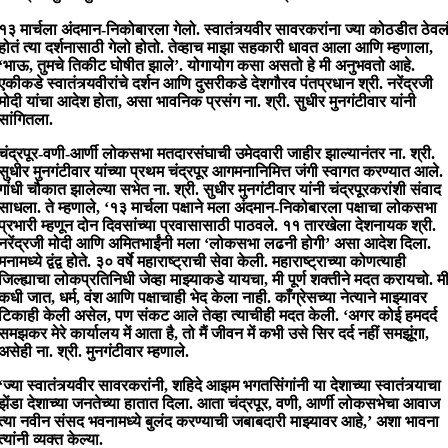
१३ मार्चला अंदमान-निकोबारला गेलो. स्वातंत्र्यवीर सावरकरांना ज्या कोठडीत ठेवल
होतं त्या दर्शनासाठी गेलो होतो. तेव्हाच माझा सहकारी धावत आला आणि म्हणाला,
‘भाऊ, तुमचे तिकीट घोषीत झाले’. योगायोग कसा असतो हे मी अनुभवतो आहे.
एकीकडे स्वातंत्र्यवीरांचे दर्शन आणि दुसरीकडे देशगौरव पंतप्रधान श्री. नरेंद्रजी
मोदी यांचा आदेश होता, असा भावनिक प्रसंग ना. श्री. सुधीर मुनगंटीवार यांनी
सांगितला.
चंद्रपूर-वणी-आर्णी लोकसभा मतदारसंघाची उमेदवारी जाहीर झाल्यानंतर ना. श्री.
सुधीर मुनगंटीवार यांच्या प्रथम चंद्रपूर आगमनानिमित्त जंगी स्वागत करण्यात आले.
गांधी चौकात झालेल्या सभेत ना. श्री. सुधीर मुनगंटीवार यांनी चंद्रपूरकरांशी संवाद
साधला. ते म्हणाले, ‘१३ मार्चला पक्षाने मला अंदमान-निकोबारला पक्षाचा लोकसभा
प्रभारी म्हणून दोन दिवसांच्या प्रवासासाठी पाठवले. ११ तारखेला देशनायक श्री.
नरेंद्रजी मोदी आणि अमितभाईंनी मला ‘लोकसभा लढनी होगी’ असा आदेश दिला.
मनामध्ये द्वंद्व होते. ३० वर्षे महाराष्ट्राची सेवा केली. महाराष्ट्राच्या कोणत्याही
जिल्ह्याचा लोकप्रतिनिधी जेव्हा माझ्याकडे यायचा, मी पूर्ण शक्तीने मदत करायचो. म
कधी जात, धर्म, वंश आणि पक्षाचाही भेद केला नाही. काँग्रेसच्या नेत्याने माझ्यावर
टिकाही केली असेल, पण संकट आले तेव्हा त्याचीही मदत केली. ‘अगर कोई हमदर्द
समझकर मेरे कार्यालय में आता है, तो मैं जीवन में कभी उसे सिर दर्द नहीं समझूंगा,
असेही ना. श्री. मुनगंटीवार म्हणाले.
‘ज्या स्वातंत्र्यवीर सावरकरांनी, शहिदे आझम भगतसिंगांनी या देशाच्या स्वातंत्र्याचा
झेंडा देशाच्या जनतेच्या हातात दिला. आता चंद्रपूर, वणी, आर्णी लोकसभेचा आवाज
त्या नवीन संसद भवनामध्ये बुलंद करण्याची जबाबदारी माझ्यावर आहे,’ अशा भावना
त्यांनी व्यक्त केल्या.