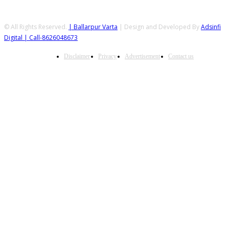
© All Rights Reserved.
| Ballarpur Varta
| Design and Developed By
Adsinfi
Digital
| Call-8626048673
Disclaimer
Privacy
Advertisement
Contact us