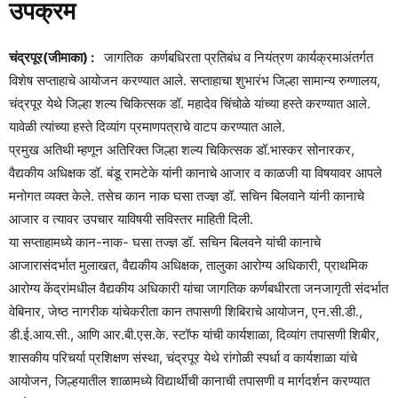
उपक्रम
चंद्रपूर(जीमाका) :
जागतिक कर्णबधिरता प्रतिबंध व नियंत्रण कार्यक्रमाअंतर्गत
विशेष सप्ताहाचे आयोजन करण्यात आले. सप्ताहाचा शुभारंभ जिल्हा सामान्य रुग्णालय,
चंद्रपूर येथे जिल्हा शल्य चिकित्सक डॉ. महादेव चिंचोळे यांच्या हस्ते करण्यात आले.
यावेळी त्यांच्या हस्ते दिव्यांग प्रमाणपत्राचे वाटप करण्यात आले.
प्रमुख अतिथी म्हणून अतिरिक्त जिल्हा शल्य चिकित्सक डॉ.भास्कर सोनारकर,
वैद्यकीय अधिक्षक डॉ. बंडू रामटेके यांनी कानाचे आजार व काळजी या विषयावर आपले
मनोगत व्यक्त केले. तसेच कान नाक घसा तज्ज्ञ डॉ. सचिन बिलवाने यांनी कानाचे
आजार व त्यावर उपचार याविषयी सविस्तर माहिती दिली.
या सप्ताहामध्ये कान-नाक- घसा तज्ज्ञ डॉ. सचिन बिलवने यांची कानाचे
आजारासंदर्भात मुलाखत, वैद्यकीय अधिक्षक, तालुका आरोग्य अधिकारी, प्राथमिक
आरोग्य केंद्रांमधील वैद्यकीय अधिकारी यांचा जागतिक कर्णबधीरता जनजागृती संदर्भात
वेबिनार, जेष्ठ नागरीक यांचेकरीता कान तपासणी शिबिराचे आयोजन, एन.सी.डी.,
डी.ई.आय.सी., आणि आर.बी.एस.के. स्टॉफ यांची कार्यशाळा, दिव्यांग तपासणी शिबीर,
शासकीय परिचर्या प्रशिक्षण संस्था, चंद्रपूर येथे रांगोळी स्पर्धा व कार्यशाळा यांचे
आयोजन, जिल्हयातील शाळामध्ये विद्यार्थींची कानाची तपासणी व मार्गदर्शन करण्यात