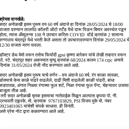
श्रेयश वानखेडे:
सदर अनोळखी इसम पुरूष वय 60 वर्ष अंदाजे हा दिनांक 28/05/2024 चे 18/00
वाजता दरम्यान लालपेठ कॉलरी ऑटो स्टँड येथे दारू पिऊन बिमार अवस्थेत पडून
होता, त्यास अँब्युलन्स 108 ने उपचार करिता COVID वॉर्ड क्रमांक 2 सामान्य
रुग्णालय चंद्रपूर येथे भरती केले असता तो उपचारादरम्यान दिनांक 29/05/2024 च
12/30 वाजता मरण पावला.
डॉक्टर डेथ मेमो वरून तसेच फिर्यादी gpsi कृष्णा बारेकर यांचे लेखी तक्रार वरून
पो. स्टे. चंद्रपूर शहर अकस्मात मृत्यू क्रमांक 68/2024 कलम 174 crpc अन्वये
दिनांक 31/05/2024 रोजी नोंद करण्यात आले आहे.
सदर अनोळखी इसम पुरूष याचे वर्णन – वय अंदाजे 60 वर्ष, रंग काळा सावळा,
डोक्याचे केस काळे पांढरे वाढलेले, दाढी मिशी वाढलेली काळी पांढरी, बांधा
सडपातळ, अंगात निळ्या रंगाच्या फुल शर्ट, निळा रंगाचा फुल पॅन्ट, चेहऱ्यावर उजव्या
बाजूला तीळ आहे.
तरी सदर अनोळखी मृतक इसमाचा नातेवाईक मिळून आल्यास कृपया पो. नी.
प्रभावती एकूरके, मो. क्रमांक 9767103829, PSI विजय मुके मो. नंबर
9923401065 यांचेशी संपर्क साधावा. ही विनंती.
असे प्रेस नोट द्वारा कळवण्यात आले आहे.