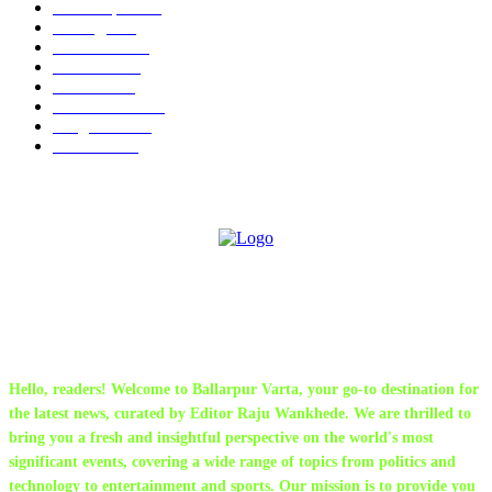
Chandrapur
835
बल्लारपूर
546
Education
334
Parbhani
330
Political
162
Maharashtra
162
Sanghtana
131
Festivals
113
ABOUT US
Hello, readers! Welcome to Ballarpur Varta, your go-to destination for
the latest news, curated by Editor Raju Wankhede. We are thrilled to
bring you a fresh and insightful perspective on the world's most
significant events, covering a wide range of topics from politics and
technology to entertainment and sports. Our mission is to provide you