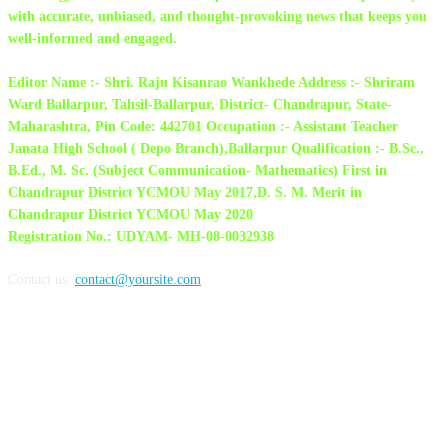
with accurate, unbiased, and thought-provoking news that keeps you
well-informed and engaged.
Editor Name :- Shri. Raju Kisanrao Wankhede Address :- Shriram
Ward Ballarpur, Tahsil-Ballarpur, District- Chandrapur, State-
Maharashtra, Pin Code: 442701 Occupation :- Assistant Teacher
Janata High School ( Depo Branch),Ballarpur Qualification :- B.Sc.,
B.Ed., M. Sc. (Subject Communication- Mathematics) First in
Chandrapur District YCMOU May 2017,D. S. M. Merit in
Chandrapur District YCMOU May 2020
Registration No.: UDYAM- MH-08-0032938
Contact us:
contact@yoursite.com
FOLLOW US