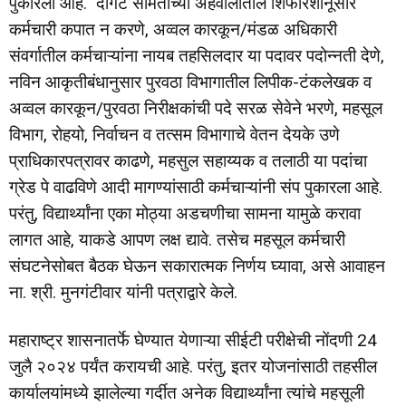
पुकारला आहे. दांगट समितीच्या अहवालातील शिफारशीनूसार
कर्मचारी कपात न करणे, अव्वल कारकून/मंडळ अधिकारी
संवर्गातील कर्मचाऱ्यांना नायब तहसिलदार या पदावर पदोन्नती देणे,
नविन आकृतीबंधानुसार पुरवठा विभागातील लिपीक-टंकलेखक व
अव्वल कारकून/पुरवठा निरीक्षकांची पदे सरळ सेवेने भरणे, महसूल
विभाग, रोहयो, निर्वाचन व तत्सम विभागाचे वेतन देयके उणे
प्राधिकारपत्रावर काढणे, महसुल सहाय्यक व तलाठी या पदांचा
ग्रेड पे वाढविणे आदी मागण्यांसाठी कर्मचाऱ्यांनी संप पुकारला आहे.
परंतु, विद्यार्थ्यांना एका मोठ्या अडचणीचा सामना यामुळे करावा
लागत आहे, याकडे आपण लक्ष द्यावे. तसेच महसूल कर्मचारी
संघटनेसोबत बैठक घेऊन सकारात्मक निर्णय घ्यावा, असे आवाहन
ना. श्री. मुनगंटीवार यांनी पत्राद्वारे केले.
महाराष्ट्र शासनातर्फे घेण्यात येणाऱ्या सीईटी परीक्षेची नोंदणी 24
जुलै २०२४ पर्यंत करायची आहे. परंतु, इतर योजनांसाठी तहसील
कार्यालयांमध्ये झालेल्या गर्दीत अनेक विद्यार्थ्यांना त्यांचे महसूली