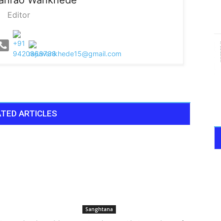
sanrao Wankhede
Editor
TED ARTICLES
Sanghtana