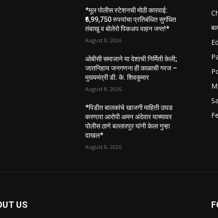
*मूल पोलीस स्टेशनची मोठी कारवाई:
C
₹6,99,750 रुपयांचा प्रतिबंधित सुगंधित
बल
तंबाखू व बोलेरो पिकअप वाहन जप्त!*
August 8, 2026
E
P
ओबीसी समाजाने या देशाची निर्मिती केली;
जातनिहाय जनगणना ही काळाची गरज –
Po
मुख्यमंत्री डी. के. शिवकुमार
M
August 8, 2026
S
*पिडीत बालकांचे खाजगी माहिती उघड
Fe
करणारा आरोपी अमन अंदेवार याच्यावर
पोलीस ठाणे बल्लारपुर यांनी केला गुन्हा
दाखल*
August 8, 2026
OUT US
F