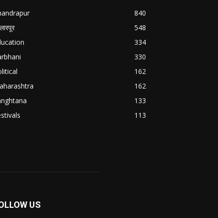
handrapur
840
्लारपूर
548
ducation
334
arbhani
330
litical
162
aharashtra
162
anghtana
133
stivals
113
OLLOW US