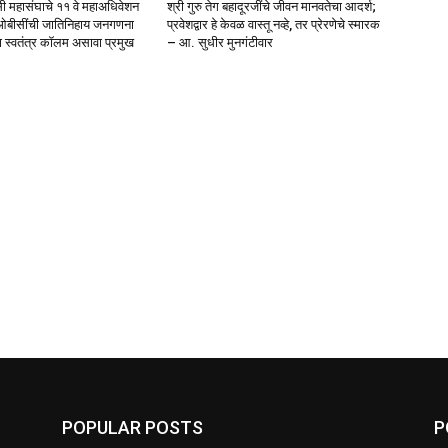
सी महासंघाचे ११ वे महाअधिवेशन
श्री गुरु तेग बहादूरजींचे जीवन मानवतेचा आदर्श;
 *ओबीसींची जातिनिहाय जनगणना
प्रवेशद्वार हे केवळ वास्तू नव्हे, तर प्रेरणेचे स्मारक
 स्वतंत्र कॉलम असावा प्रमुख
– आ. सुधीर मुनगंटीवार
POPULAR POSTS
P