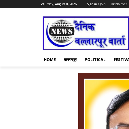
Saturday, August 8, 2026
Sign in / Join
Disclaimer
HOME
बल्लारपूर
POLITICAL
FESTIV