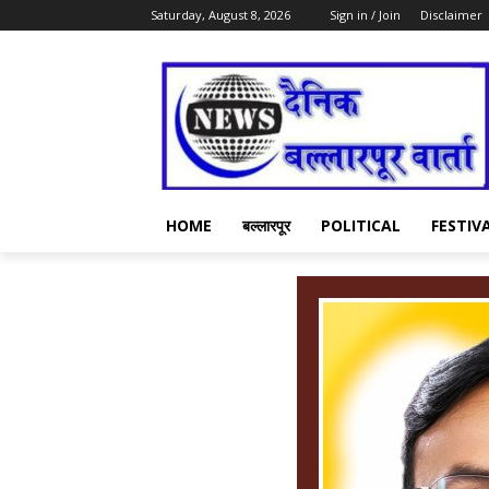
Saturday, August 8, 2026
Sign in / Join
Disclaimer
HOME
बल्लारपूर
POLITICAL
FESTIV