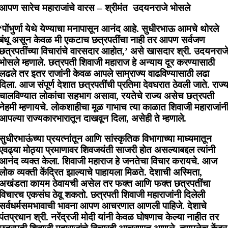
आपण सारेच महाराजांचे वारस – श्रीमंत उदयनराजे भोसले
‘पोंभुर्णा येथे येण्याचा मनापासून आनंद आहे. सुधीरभाऊ आमचे थोरले
बंधू असून केवळ मी एकटाच छत्रपतींचा नाही तर आपण सर्वजण
छत्रपतींच्या विचारांचे वारसदार आहोत,’ असे खासदार श्री. उदयनराज
भोसले म्हणाले. छत्रपती शिवाजी महाराज हे अन्याय दूर करण्यासाठी
लढले तर इतर राजांनी केवळ आपले साम्राज्य वाढविण्यासाठी लढा
दिला. आज संपूर्ण देशात छत्रपतींची प्रतिमा देवघरात ठेवली जाते. राज्
चालविण्यात लोकांचा सहभाग असावा, रयतेचे राज्य असेच छत्रपती
नेहमी म्हणायचे. लोकशाहीचा मूळ गाभाच त्या काळात शिवाजी महाराजांन
आपल्या राज्यकारभारातून दाखवून दिला, असेही ते म्हणाले.
सुधीरभाऊंच्या प्रयत्नांतून आणि सांस्कृतिक विभागाच्या माध्यमातून
एवढ्या मोठ्या प्रमाणावर शिवजयंती साजरी होत असल्याबद्दल त्यांनी
आनंद व्यक्त केला. शिवाजी महाराज हे जनतेचा विचार करायचे. आज
लोक व्यक्ती केंद्रित झाल्याचे पाहायला मिळते. देशाची अस्मिता,
अखंडता कायम ठेवायची असेल तर फक्त आणि फक्त छत्रपतींचा
विचारच एकसंघ ठेवू शकतो. छत्रपती शिवाजी महाराजांनी दिलेली
सर्वधर्मसमभावाची भावना आपण आचरणात आणली पाहिजे. देशाचे
पंतप्रधान श्री. नरेंद्रजी मोदी यांनी केवळ घोषणाच केल्या नाहीत तर