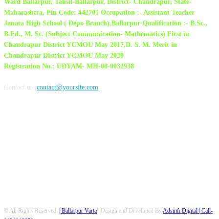
Ward Ballarpur, Tahsil-Ballarpur, District- Chandrapur, State-
Maharashtra, Pin Code: 442701 Occupation :- Assistant Teacher
Janata High School ( Depo Branch),Ballarpur Qualification :- B.Sc.,
B.Ed., M. Sc. (Subject Communication- Mathematics) First in
Chandrapur District YCMOU May 2017,D. S. M. Merit in
Chandrapur District YCMOU May 2020
Registration No.: UDYAM- MH-08-0032938
Contact us:
contact@yoursite.com
FOLLOW US
© All Rights Reserved.
| Ballarpur Varta
| Design and Developed By
Adsinfi Digital
| Call-