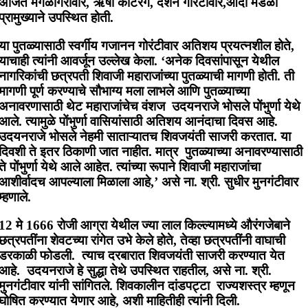
अजित मंगळगिरीवार, ऋषी कोटरंगे, दर्शन गोरंटीवार,आदी मंडळी
प्रामुख्याने उपस्थित होती.
या पुतळ्यासाठी स्वर्गीय गजानन गोरंटीवार अतिशय प्रयत्नशील होते,
याचाही त्यांनी आवर्जून उल्लेख केला. ‘अनेक दिवसांपासून येथील
नागरिकांची छत्रपती शिवाजी महाराजांच्या पुतळ्याची मागणी होती. ती
मागणी पूर्ण करण्याचे सौभाग्य मला लाभले आणि पुतळ्याच्या
अनावरणासाठी थेट महाराजांचेच वंशज उदयनराजे भोसले पोंभुर्णा येथे
आले. त्यामुळे पोंभुर्णा वासियांसाठी अतिशय आनंदाचा दिवस आहे.
उदयनराजे भोसले नेहमी साताऱ्यातच शिवजयंती साजरी करतात. या
दिवशी ते इतर ठिकाणी जात नाहीत. मात्र पुतळ्याच्या अनावरण्यासाठी
ते पोंभुर्णा येथे आले आहेत. त्यांच्या रूपाने शिवाजी महाराजांचा
आशीर्वादच आपल्याला मिळाला आहे,’ असे ना. श्री. सुधीर मुनगंटीवार
म्हणाले.
12 मे 1666 रोजी आग्रा येथील ज्या लाल किल्ल्यामध्ये औरंगजेबाने
छत्रपतींना शेवटच्या रांगेत उभे केले होते, तेव्हा छत्रपतींनी वाघाची
डरकाळी फोडली. त्याच दरबारात शिवजयंती साजरी करण्यात येत
आहे. उदयनराजे हे सुद्धा तेथे उपस्थित राहतील, असे ना. श्री.
मुनगंटीवार यांनी सांगितले. शिवकालीन दांडपट्टा राज्यशस्त्र म्हणून
घोषित करण्यात येणार आहे, अशी माहितीही त्यांनी दिली.