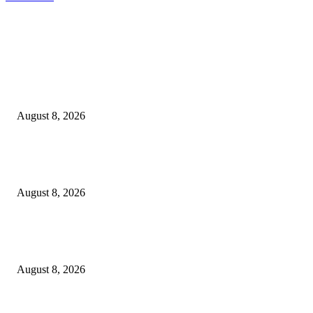
EDITOR PICKS
*मूल पोलीस स्टेशनची मोठी कारवाई: ₹6,99,750 रुपयांचा प्रतिबंधित सुगंधित तंबाखू व ब
पिकअप वाहन जप्त!*
August 8, 2026
ओबीसी समाजाने या देशाची निर्मिती केली; जातनिहाय जनगणना ही काळाची गरज – मुख्यमं
डी. के. शिवकुमार
August 8, 2026
*पिडीत बालकांचे खाजगी माहिती उघड करणारा आरोपी अमन अंदेवार याच्यावर पोलीस ठाण
बल्लारपुर यांनी केला गुन्हा दाखल*
August 8, 2026
POPULAR POSTS