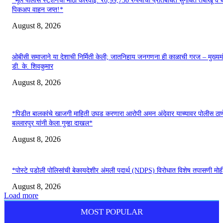
*मूल पोलीस स्टेशनची मोठी कारवाई: ₹6,99,750 रुपयांचा प्रतिबंधित सुगंधित तंबाखू व ब
पिकअप वाहन जप्त!*
August 8, 2026
ओबीसी समाजाने या देशाची निर्मिती केली; जातनिहाय जनगणना ही काळाची गरज – मुख्यमं
डी. के. शिवकुमार
August 8, 2026
*पिडीत बालकांचे खाजगी माहिती उघड करणारा आरोपी अमन अंदेवार याच्यावर पोलीस ठाण
बल्लारपुर यांनी केला गुन्हा दाखल*
August 8, 2026
*पोस्टे पडोली पोलिसांची बेकायदेशीर अंमली पदार्थ (NDPS) विरोधात विशेष तपासणी मोह
August 8, 2026
Load more
MOST POPULAR