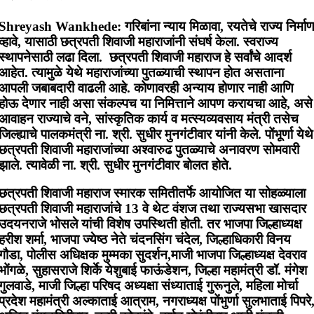
Shreyash Wankhede:
गरिबांना न्याय मिळावा, रयतेचे राज्य निर्मा
व्हावे, यासाठी छत्रपती शिवाजी महाराजांनी संघर्ष केला. स्वराज्य
स्थापनेसाठी लढा दिला. छत्रपती शिवाजी महाराज हे सर्वांचे आदर्श
आहेत. त्यामुळे येथे महाराजांच्या पुतळ्याची स्थापन होत असताना
आपली जबाबदारी वाढली आहे. कोणावरही अन्याय होणार नाही आणि
होऊ देणार नाही असा संकल्पच या निमित्ताने आपण करायचा आहे, असे
आवाहन राज्याचे वने, सांस्कृतिक कार्य व मत्स्यव्यवसाय मंत्री तसेच
जिल्ह्याचे पालकमंत्री ना. श्री. सुधीर मुनगंटीवार यांनी केले. पोंभूर्णा येथे
छत्रपती शिवाजी महाराजांच्या अश्वारुढ पुतळ्याचे अनावरण सोमवारी
झाले. त्यावेळी ना. श्री. सुधीर मुनगंटीवार बोलत होते.
छत्रपती शिवाजी महाराज स्मारक समितीतर्फे आयोजित या सोहळ्याला
छत्रपती शिवाजी महाराजांचे 13 वे थेट वंशज तथा राज्यसभा खासदार
उदयनराजे भोसले यांची विशेष उपस्थिती होती. तर भाजपा जिल्हाध्यक्ष
हरीश शर्मा, भाजपा ज्येष्ठ नेते चंदनसिंग चंदेल, जिल्हाधिकारी विनय
गौडा, पोलीस अधिक्षक मुम्मका सुदर्शन,माजी भाजपा जिल्हाध्यक्ष देवराव
भोंगळे, सुहासराजे शिर्के येशुबाई फाऊंडेशन, जिल्हा महामंत्री डॉ. मंगेश
गुलवाडे, माजी जिल्हा परिषद अध्यक्षा संध्याताई गुरूनुले, महिला मोर्चा
प्रदेश महामंत्री अल्काताई आत्राम, नगराध्यक्ष पोंभुर्णा सुलभाताई पिपरे