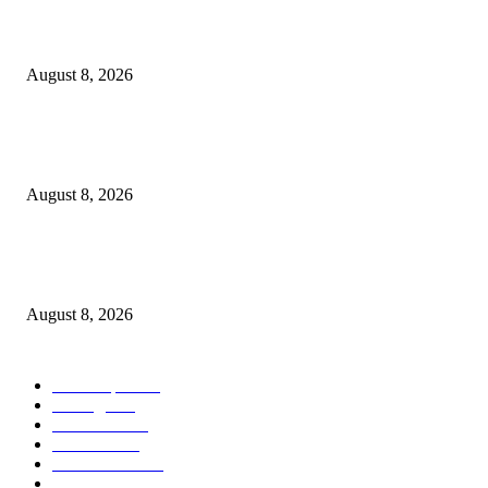
*मूल पोलीस स्टेशनची मोठी कारवाई: ₹6,99,750 रुपयांचा प्रतिबंधित सुगंधित तंबाखू व ब
पिकअप वाहन जप्त!*
August 8, 2026
ओबीसी समाजाने या देशाची निर्मिती केली; जातनिहाय जनगणना ही काळाची गरज – मुख्यमं
डी. के. शिवकुमार
August 8, 2026
*पिडीत बालकांचे खाजगी माहिती उघड करणारा आरोपी अमन अंदेवार याच्यावर पोलीस ठाण
बल्लारपुर यांनी केला गुन्हा दाखल*
August 8, 2026
POPULAR CATEGORY
Chandrapur
840
बल्लारपूर
548
Education
334
Parbhani
330
Maharashtra
162
Political
162