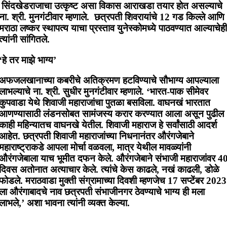
सिंदखेडराजाचा उत्कृष्ट असा विकास आराखडा तयार होत असल्याचे
ना. श्री. मुनगंटीवार म्हणाले. छत्रपती शिवरायांचे 12 गड किल्ले आणि
मराठा लष्कर स्थापत्य याचा प्रस्ताव युनेस्कोमध्ये पाठवण्यात आल्याचेही
त्यांनी सांगितले.
‘हे तर माझे भाग्य’
अफजलखानाच्या कबरीचे अतिक्रमण हटविण्याचे सौभाग्य आपल्याला
लाभल्याचे ना. श्री. सुधीर मुनगंटीवार म्हणाले. ‘भारत-पाक सीमेवर
कुपवाडा येथे शिवाजी महाराजांचा पुतळा बसविला. वाघनखं भारतात
आणण्यासाठी लंडनसोबत सामंजस्य करार करण्यात आला असून पुढील
काही महिन्यातच वाघनखे येतील. शिवाजी महाराज हे सर्वांसाठी आदर्श
आहेत. छत्रपती शिवाजी महाराजांच्या निधनानंतर औरंगजेबाने
महाराष्ट्राकडे आपला मोर्चा वळवला, मात्र येथील मावळ्यांनी
औरंगजेबाला याच भूमीत दफन केले. औरंगजेबाने संभाजी महाराजांवर 4
दिवस अतोनात अत्याचार केले. त्यांचे केस काढले, नखं काढली, डोळे
फोडले. मराठवाडा मुक्ती संग्रामाच्या दिवशी म्हणजेच 17 सप्टेंबर 2023
ला औरंगाबादचे नाव छत्रपती संभाजीनगर ठेवण्याचे भाग्य ही मला
लाभले,’ अशा भावना त्यांनी व्यक्त केल्या.