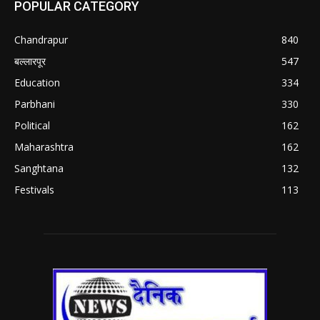
POPULAR CATEGORY
Chandrapur
840
बल्लारपूर
547
Education
334
Parbhani
330
Political
162
Maharashtra
162
Sanghtana
132
Festivals
113