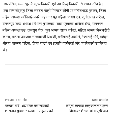
नगरपरिषद बल्लारपुर के मुख्याधिकारी एवं उप जिल्हाधिकारी से ज्ञापन सौंपा है।
इस वक्त चंद्रपुर जिला संघठन मंत्री भिवराज सोनी एवं योगेशभाऊ मुरेकर, जिला
महिला अध्यक्ष ज्योतिताई बाबरे, महानगर पूर्व महिला अध्यक्ष एड. सुनीताताई पाटिल,
बल्लारपुर शहर अध्यक्ष रविभाऊ पुप्पलवार, शहर प्रवक्ता आसिफ शेख, महानगर
महिला अध्यक्षा एड. तब्बसुम शेख, युवा अध्यक्ष सागर कांबले, महिला अध्यक्ष किरणदीदी
खन्ना, महिला उपाध्यक्ष सलमाबाजी सिद्दीकी, मनीषाताई अकोले, रेखाताई भोगे, महेंद्र
थोरात, लक्ष्मण पाटिल, दीपक घोडगे एव इत्यादि कार्यकर्ता और पदाधिकारी उपस्थित
थे।
Previous article
Next article
मतदार यादी अद्ययावत करण्‍यासाठी
कापूस लागवड तंत्रज्ञानासह इतर
शासनाने पुढाकार घ्‍यावा – राहूल पावडे
विषयांवर शेतक-यांना प्रशिक्षण