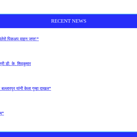
RECENT NEWS
बोलेरो पिकअप वाहन जप्त!*
री डी. के. शिवकुमार
ल्लारपुर यांनी केला गुन्हा दाखल*
ीम*