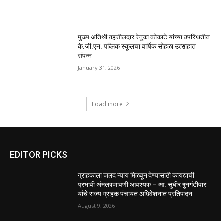
मुख्य अतिथी तहसीलदार रेनुका कोकाटे यांच्या उपस्थितीत
के.जी.एन. पब्लिक स्कूलचा वार्षिक सोहळा उत्साहात
संपन्न
January 31, 2026
Load more
EDITOR PICKS
ग्राहकाला जलद न्याय मिळवून देण्यासाठी कायद्याची
प्रभावी अंमलबजावणी आवश्यक – आ. सुधीर मुनगंटीवार
यांचे राज्य ग्राहक पंचायत अधिवेशनात प्रतिपादन
August 9, 2026