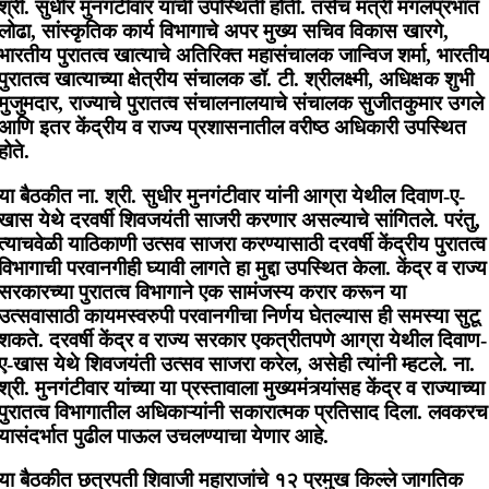
श्री. सुधीर मुनगंटीवार यांची उपस्थिती होती. तसेच मंत्री मंगलप्रभात
लोढा, सांस्कृतिक कार्य विभागाचे अपर मुख्य सचिव विकास खारगे,
भारतीय पुरातत्व खात्याचे अतिरिक्त महासंचालक जान्विज शर्मा, भारती
पुरातत्व खात्याच्या क्षेत्रीय संचालक डॉ. टी. श्रीलक्ष्मी, अधिक्षक शुभी
मुजुमदार, राज्याचे पुरातत्व संचालनालयाचे संचालक सुजीतकुमार उगले
आणि इतर केंद्रीय व राज्य प्रशासनातील वरीष्ठ अधिकारी उपस्थित
होते.
या बैठकीत ना. श्री. सुधीर मुनगंटीवार यांनी आग्रा येथील दिवाण-ए-
खास येथे दरवर्षी शिवजयंती साजरी करणार असल्याचे सांगितले. परंतु,
त्याचवेळी याठिकाणी उत्सव साजरा करण्यासाठी दरवर्षी केंद्रीय पुरातत्व
विभागाची परवानगीही घ्यावी लागते हा मुद्दा उपस्थित केला. केंद्र व राज्य
सरकारच्या पुरातत्व विभागाने एक सामंजस्य करार करून या
उत्सवासाठी कायमस्वरुपी परवानगीचा निर्णय घेतल्यास ही समस्या सुटू
शकते. दरवर्षी केंद्र व राज्य सरकार एकत्रीतपणे आग्रा येथील दिवाण-
ए-खास येथे शिवजयंती उत्सव साजरा करेल, असेही त्यांनी म्हटले. ना.
श्री. मुनगंटीवार यांच्या या प्रस्तावाला मुख्यमंत्र्यांसह केंद्र व राज्याच्या
पुरातत्व विभागातील अधिकाऱ्यांनी सकारात्मक प्रतिसाद दिला. लवकरच
यासंदर्भात पुढील पाऊल उचलण्याचा येणार आहे.
या बैठकीत छत्रपती शिवाजी महाराजांचे १२ प्रमुख किल्ले जागतिक