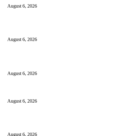
August 6, 2026
*उप पोलीस स्टेशन उमरी पोतदार हद्दीतील घरफोडीचा गुन्हा उघड; तीन आरोपी अटकेत,
₹1,32,800/- चा मुद्देमाल जप्त*
August 6, 2026
POPULAR POSTS
प्रभाग क्रमांक १० मधील एकदंत लॉनमुळे नागरिक त्रस्त; तात्काळ कारवाईची मागणी
August 6, 2026
*चंद्रपूर जिल्हा पोलिसांची बेकायदेशीर अमली पदार्थ (NDPS) विरोधात विशेष तपासणी म
August 6, 2026
*उप पोलीस स्टेशन उमरी पोतदार हद्दीतील घरफोडीचा गुन्हा उघड; तीन आरोपी अटकेत,
₹1,32,800/- चा मुद्देमाल जप्त*
August 6, 2026