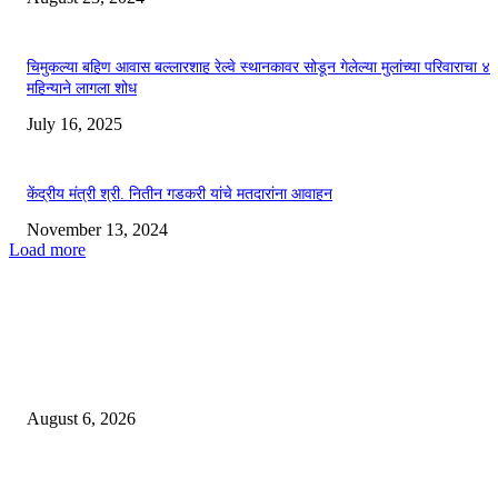
चिमुकल्या बहिण आवास बल्लारशाह रेल्वे स्थानकावर सोडून गेलेल्या मुलांच्या परिवाराचा ४
महिन्याने लागला शोध
July 16, 2025
केंद्रीय मंत्री श्री. नितीन गडकरी यांचे मतदारांना आवाहन
November 13, 2024
Load more
EDITOR PICKS
प्रभाग क्रमांक १० मधील एकदंत लॉनमुळे नागरिक त्रस्त; तात्काळ कारवाईची मागणी
August 6, 2026
*चंद्रपूर जिल्हा पोलिसांची बेकायदेशीर अमली पदार्थ (NDPS) विरोधात विशेष तपासणी म