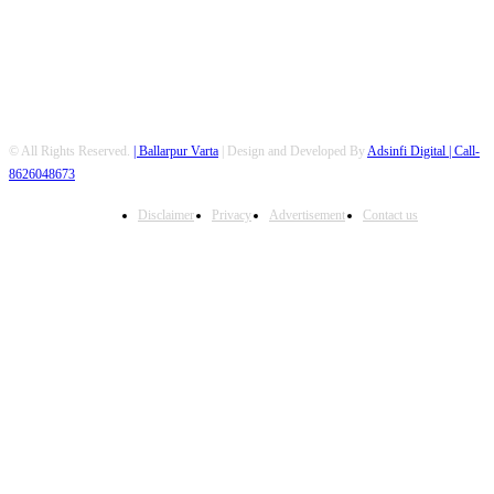
© All Rights Reserved.
| Ballarpur Varta
| Design and Developed By
Adsinfi Digital
| Call-
8626048673
Disclaimer
Privacy
Advertisement
Contact us