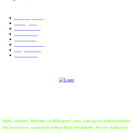
POPULAR CATEGORY
Chandrapur
835
बल्लारपूर
546
Education
334
Parbhani
330
Political
162
Maharashtra
162
Sanghtana
131
Festivals
113
ABOUT US
Hello, readers! Welcome to Ballarpur Varta, your go-to destination for
the latest news, curated by Editor Raju Wankhede. We are thrilled to