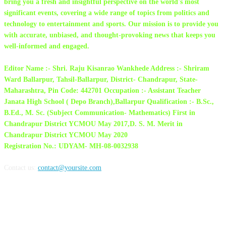
bring you a fresh and insightful perspective on the world's most
significant events, covering a wide range of topics from politics and
technology to entertainment and sports. Our mission is to provide you
with accurate, unbiased, and thought-provoking news that keeps you
well-informed and engaged.
Editor Name :- Shri. Raju Kisanrao Wankhede Address :- Shriram
Ward Ballarpur, Tahsil-Ballarpur, District- Chandrapur, State-
Maharashtra, Pin Code: 442701 Occupation :- Assistant Teacher
Janata High School ( Depo Branch),Ballarpur Qualification :- B.Sc.,
B.Ed., M. Sc. (Subject Communication- Mathematics) First in
Chandrapur District YCMOU May 2017,D. S. M. Merit in
Chandrapur District YCMOU May 2020
Registration No.: UDYAM- MH-08-0032938
Contact us:
contact@yoursite.com
FOLLOW US