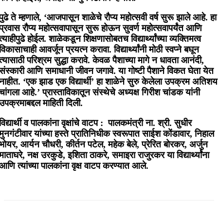
पुढे ते म्हणाले, ‘आजपासून शाळेचे रौप्य महोत्सवी वर्ष सुरू झाले आहे. हा
प्रवास रौप्य महोत्सवापासून सुरू होऊन सुवर्ण महोत्सवापर्यंत आणि
त्याहीपुढे होईल. शाळेकडून शिक्षणासोबतच विद्यार्थ्यांच्या व्यक्तिमत्व
विकासाचाही आवर्जून प्रयत्न करावा. विद्यार्थ्यांनी मोठी स्वप्ने बघून
त्यासाठी परिश्रम सुद्धा करावे. केवळ पैशाच्या मागे न धावता आनंदी,
संस्कारी आणि समाधानी जीवन जगावे. या गोष्टी पैशाने विकत घेता येत
नाहीत. ‘एक झाड एक विद्यार्थी’ हा शाळेने सुरु केलेला उपक्रम अतिशय
चांगला आहे.’ प्रास्ताविकातून संस्थेचे अध्यक्ष गिरीश चांडक यांनी
उपक्रमाबद्दल माहिती दिली.
विद्यार्थी व पालकांना वृक्षांचे वाटप : पालकमंत्री ना. श्री. सुधीर
मुनगंटीवार यांच्या हस्ते प्रातिनिधीक स्वरूपात साईश कोंडावार, निहाल
भोयर, आर्यन चौधरी, कीर्तन पटेल, महेक बेले, प्रेरित बोरकर, अर्जुन
माताघरे, नक्ष उरकुडे, इशिता ठाकरे, समाइरा राजुरकर या विद्यार्थ्यांना
आणि त्यांच्या पालकांना वृक्ष वाटप करण्यात आले.