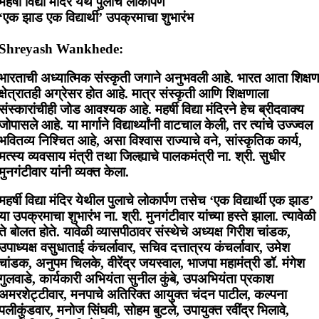
महर्षी विद्या मंदिर येथे पुलाचे लोकार्पण
‘एक झाड एक विद्यार्थी’ उपक्रमाचा शुभारंभ
Shreyash Wankhede:
भारताची अध्यात्मिक संस्कृती जगाने अनुभवली आहे. भारत आता शिक्ष
क्षेत्रातही अग्रेसर होत आहे. मात्र संस्कृती आणि शिक्षणाला
संस्कारांचीही जोड आवश्यक आहे. महर्षी विद्या मंदिरने हेच ब्रीदवाक्य
जोपासले आहे. या मार्गाने विद्यार्थ्यांनी वाटचाल केली, तर त्यांचे उज्ज्वल
भवितव्य निश्चित आहे, असा विश्वास राज्याचे वने, सांस्कृतिक कार्य,
मत्स्य व्यवसाय मंत्री तथा जिल्ह्याचे पालकमंत्री ना. श्री. सुधीर
मुनगंटीवार यांनी व्यक्त केला.
महर्षी विद्या मंदिर येथील पुलाचे लोकार्पण तसेच ‘एक विद्यार्थी एक झाड’
या उपक्रमाचा शुभारंभ ना. श्री. मुनगंटीवार यांच्या हस्ते झाला. त्यावेळी
ते बोलत होते. यावेळी व्यासपीठावर संस्थेचे अध्यक्ष गिरीश चांडक,
उपाध्यक्ष वसुधाताई कंचर्लावार, सचिव दत्तात्रय कंचर्लावार, उमेश
चांडक, अनुपम चिलके, वीरेंद्र जयस्वाल, भाजपा महामंत्री डॉ. मंगेश
गुलवाडे, कार्यकारी अभियंता सुनील कुंबे, उपअभियंता प्रकाश
अमरशेट्टीवार, मनपाचे अतिरिक्त आयुक्त चंदन पाटील, कल्पना
पलीकुंडवार, मनोज सिंघवी, सोहम बुटले, उपायुक्त रवींद्र भिलावे,