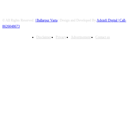
© All Rights Reserved.
| Ballarpur Varta
| Design and Developed By
Adsinfi Digital
| Call-
8626048673
Disclaimer
Privacy
Advertisement
Contact us