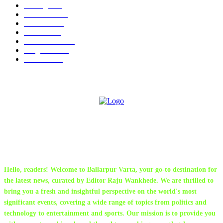
बल्लारपूर
547
Education
334
Parbhani
330
Political
162
Maharashtra
162
Sanghtana
132
Festivals
113
ABOUT US
Hello, readers! Welcome to Ballarpur Varta, your go-to destination for
the latest news, curated by Editor Raju Wankhede. We are thrilled to
bring you a fresh and insightful perspective on the world's most
significant events, covering a wide range of topics from politics and
technology to entertainment and sports. Our mission is to provide you