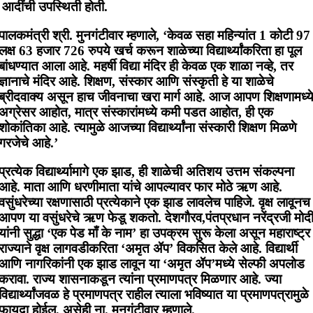
आदींची उपस्थिती होती.
पालकमंत्री श्री. मुनगंटीवार म्हणाले, ‘केवळ सहा महिन्यांत 1 कोटी 97
लक्ष 63 हजार 726 रुपये खर्च करून शाळेच्या विद्यार्थ्यांकरिता हा पूल
बांधण्यात आला आहे. महर्षी विद्या मंदिर ही केवळ एक शाळा नव्हे, तर
ज्ञानाचे मंदिर आहे. शिक्षण, संस्कार आणि संस्कृती हे या शाळेचे
ब्रीदवाक्य असून हाच जीवनाचा खरा मार्ग आहे. आज आपण शिक्षणामध्य
अग्रेसर आहोत, मात्र संस्कारांमध्ये कमी पडत आहोत, ही एक
शोकांतिका आहे. त्यामुळे आजच्या विद्यार्थ्यांना संस्कारी शिक्षण मिळणे
गरजेचे आहे.’
प्रत्येक विद्यार्थ्यामागे एक झाड, ही शाळेची अतिशय उत्तम संकल्पना
आहे. माता आणि धरणीमाता यांचे आपल्यावर फार मोठे ऋण आहे.
वसुंधरेच्या रक्षणासाठी प्रत्येकाने एक झाड लावलेच पाहिजे. वृक्ष लावूनच
आपण या वसुंधरेचे ऋण फेडू शकतो. देशगौरव,पंतप्रधान नरेंद्रजी मोद
यांनी सुद्धा ‘एक पेड माँ के नाम’ हा उपक्रम सुरू केला असून महाराष्ट्र
राज्याने वृक्ष लागवडीकरिता ‘अमृत ॲप’ विकसित केले आहे. विद्यार्थी
आणि नागरिकांनी एक झाड लावून या ‘अमृत ॲप’मध्ये सेल्फी अपलोड
करावा. राज्य शासनाकडून त्यांना प्रमाणपत्र मिळणार आहे. ज्या
विद्यार्थ्यांजवळ हे प्रमाणपत्र राहील त्याला भविष्यात या प्रमाणपत्रामुळे
फायदा होईल, असेही ना. मुनगंटीवार म्हणाले.