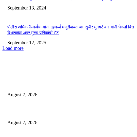
September 13, 2024
पोलीस अधिकारी-कर्मचाऱ्यांना गृहकर्ज मंजुरीबाबत आ. सुधीर मुनगंटीवार यांनी घेतली वित्त
विभागाच्या अपर मुख्य सचिवांची भेट
September 12, 2025
Load more
EDITOR PICKS
*बल्लारपूर पोलिसांनी केला अवैध्यदेशी दारू वाहतुकीचा पर्दाफाश*
August 7, 2026
*दुचाकी चोरांना अटक: भद्रावती पोलिसांची कारवाई*
August 7, 2026