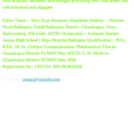
with accurate, unbiased, and thought-provoking news that keeps you
well-informed and engaged.
Editor Name :- Shri. Raju Kisanrao Wankhede Address :- Shriram
Ward Ballarpur, Tahsil-Ballarpur, District- Chandrapur, State-
Maharashtra, Pin Code: 442701 Occupation :- Assistant Teacher
Janata High School ( Depo Branch),Ballarpur Qualification :- B.Sc.,
B.Ed., M. Sc. (Subject Communication- Mathematics) First in
Chandrapur District YCMOU May 2017,D. S. M. Merit in
Chandrapur District YCMOU May 2020
Registration No.: UDYAM- MH-08-0032938
Contact us:
contact@yoursite.com
FOLLOW US