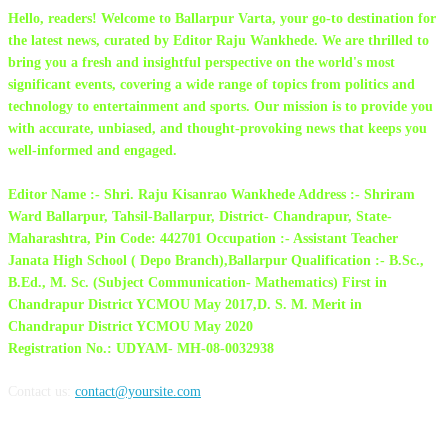
Hello, readers! Welcome to Ballarpur Varta, your go-to destination for
the latest news, curated by Editor Raju Wankhede. We are thrilled to
bring you a fresh and insightful perspective on the world's most
significant events, covering a wide range of topics from politics and
technology to entertainment and sports. Our mission is to provide you
with accurate, unbiased, and thought-provoking news that keeps you
well-informed and engaged.
Editor Name :- Shri. Raju Kisanrao Wankhede Address :- Shriram
Ward Ballarpur, Tahsil-Ballarpur, District- Chandrapur, State-
Maharashtra, Pin Code: 442701 Occupation :- Assistant Teacher
Janata High School ( Depo Branch),Ballarpur Qualification :- B.Sc.,
B.Ed., M. Sc. (Subject Communication- Mathematics) First in
Chandrapur District YCMOU May 2017,D. S. M. Merit in
Chandrapur District YCMOU May 2020
Registration No.: UDYAM- MH-08-0032938
Contact us:
contact@yoursite.com