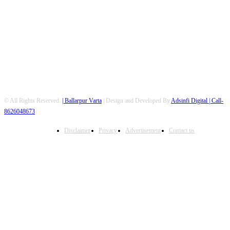
FOLLOW US
© All Rights Reserved.
| Ballarpur Varta
| Design and Developed By
Adsinfi Digital
| Call-
8626048673
Disclaimer
Privacy
Advertisement
Contact us