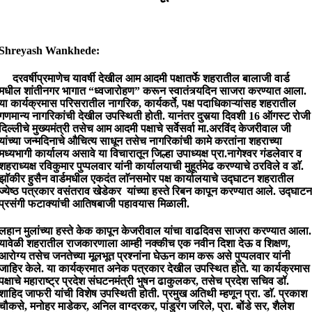
Shreyash Wankhede:
दरवर्षीप्रमाणेच यावर्षी देखील आम आदमी पक्षातर्फे शहरातील बालाजी वार्ड
मधील शांतीनगर भागात “ध्वजारोहण” करून स्वातंत्र्यदिन साजरा करण्यात आला.
या कार्यक्रमास परिसरातील नागरिक, कार्यकर्ते, पक्ष पदाधिकाऱ्यांसह शहरातील
गणमान्य नागरिकांची देखील उपस्थिती होती. यानंतर दुसर्‍या दिवशी 16 ऑगस्ट रोजी
दिल्लीचे मुख्यमंत्री तसेच आम आदमी पक्षाचे सर्वेसर्वा मा.अरविंद केजरीवाल जी
यांच्या जन्मदिनाचे औचित्य साधून तसेच नागरिकांची कामे करतांना शहराच्या
मध्यभागी कार्यालय असावे या विचारातून जिल्हा उपाध्यक्ष प्रा.नागेश्वर गंडलेवार व
शहराध्यक्ष रविकुमार पुप्पलवार यांनी कार्यालयाची मुहूर्तमेढ करण्याचे ठरविले व डाॅ.
झाॅकीर हुसैन वार्डमधील एकदंत लाॅनसमोर पक्ष कार्यालयाचे उद्घाटन शहरातील
ज्येष्ठ पत्रकार वसंतराव खेडेकर यांच्या हस्ते रिबन कापून करण्यात आले. उद्घाटन
प्रसंगी फटाक्यांची आतिषबाजी पहावयास मिळाली.
लहान मुलांच्या हस्ते केक कापून केजरीवाल यांचा वाढदिवस साजरा करण्यात आला.
यावेळी शहरातील राजकारणाला आम्ही नक्कीच एक नवीन दिशा देऊ व शिक्षण,
आरोग्य तसेच जनतेच्या मूलभूत प्रश्नांना घेऊन काम करू असे पुप्पलवार यांनी
जाहिर केले. या कार्यक्रमात अनेक पत्रकार देखील उपस्थित होते. या कार्यक्रमास
पक्षाचे महाराष्ट्र प्रदेश संघटनमंत्री भुषन ढाकुलकर, तसेच प्रदेश सचिव डॉ.
शाहिद जाफरी यांची विशेष उपस्थिती होती. प्रमुख अतिथी म्हणून प्रा. डाॅ. प्रकाश
चौकसे, मनोहर माडेकर, अनिल वाग्दरकर, पांडुरंग जरिले, प्रा. बोंडे सर, शैलेश