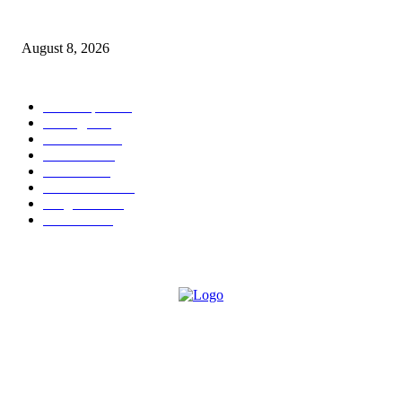
*पोस्टे पडोली पोलिसांची बेकायदेशीर अंमली पदार्थ (NDPS) विरोधात विशेष तपासणी मोह
August 8, 2026
POPULAR CATEGORY
Chandrapur
840
बल्लारपूर
548
Education
334
Parbhani
330
Political
162
Maharashtra
162
Sanghtana
133
Festivals
113
ABOUT US