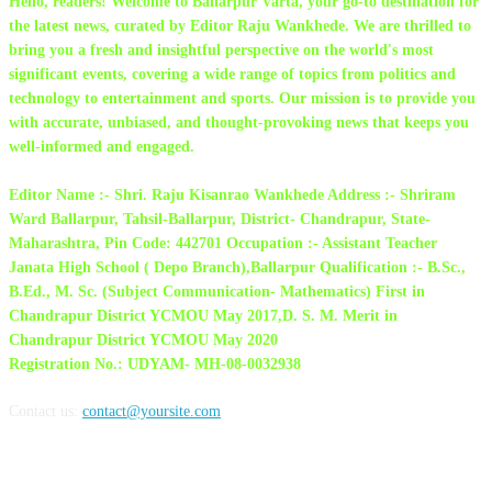
Hello, readers! Welcome to Ballarpur Varta, your go-to destination for
the latest news, curated by Editor Raju Wankhede. We are thrilled to
bring you a fresh and insightful perspective on the world's most
significant events, covering a wide range of topics from politics and
technology to entertainment and sports. Our mission is to provide you
with accurate, unbiased, and thought-provoking news that keeps you
well-informed and engaged.
Editor Name :- Shri. Raju Kisanrao Wankhede Address :- Shriram
Ward Ballarpur, Tahsil-Ballarpur, District- Chandrapur, State-
Maharashtra, Pin Code: 442701 Occupation :- Assistant Teacher
Janata High School ( Depo Branch),Ballarpur Qualification :- B.Sc.,
B.Ed., M. Sc. (Subject Communication- Mathematics) First in
Chandrapur District YCMOU May 2017,D. S. M. Merit in
Chandrapur District YCMOU May 2020
Registration No.: UDYAM- MH-08-0032938
Contact us:
contact@yoursite.com