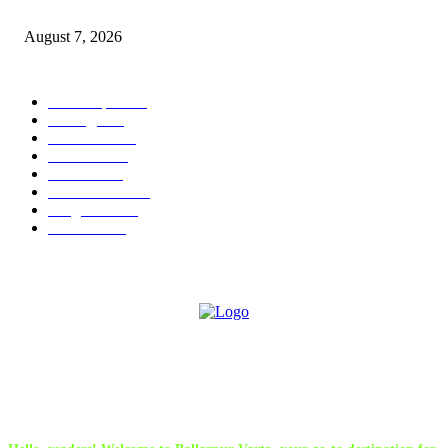
गोवंश जातीचे जनावरांची सुटका. आरोपी विरुद्ध गुन्हा नोंद.*
August 7, 2026
POPULAR CATEGORY
Chandrapur
836
बल्लारपूर
547
Education
334
Parbhani
330
Political
162
Maharashtra
162
Sanghtana
132
Festivals
113
ABOUT US