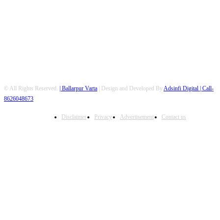
FOLLOW US
© All Rights Reserved.
| Ballarpur Varta
| Design and Developed By
Adsinfi Digital
| Call-
8626048673
Disclaimer
Privacy
Advertisement
Contact us