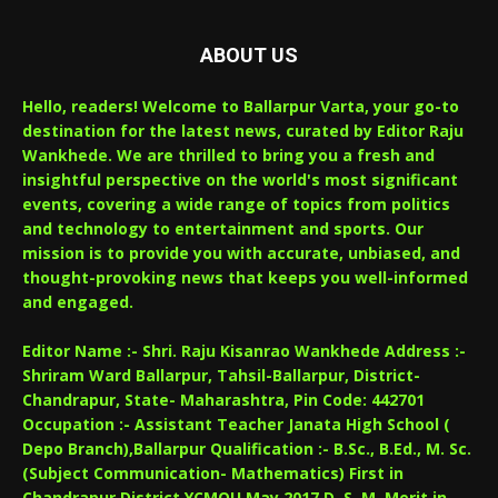
ABOUT US
Hello, readers! Welcome to Ballarpur Varta, your go-to
destination for the latest news, curated by Editor Raju
Wankhede. We are thrilled to bring you a fresh and
insightful perspective on the world's most significant
events, covering a wide range of topics from politics
and technology to entertainment and sports. Our
mission is to provide you with accurate, unbiased, and
thought-provoking news that keeps you well-informed
and engaged.
Editor Name :- Shri. Raju Kisanrao Wankhede Address :-
Shriram Ward Ballarpur, Tahsil-Ballarpur, District-
Chandrapur, State- Maharashtra, Pin Code: 442701
Occupation :- Assistant Teacher Janata High School (
Depo Branch),Ballarpur Qualification :- B.Sc., B.Ed., M. Sc.
(Subject Communication- Mathematics) First in
Chandrapur District YCMOU May 2017,D. S. M. Merit in