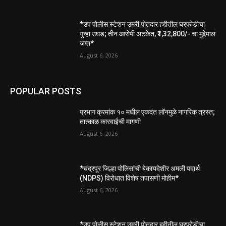
*उप पोलीस स्टेशन उमरी पोतदार हद्दीतील घरफोडीचा
गुन्हा उघड; तीन आरोपी अटकेत, ₹1,32,800/- चा मुद्देमाल
जप्त*
August 6, 2026
POPULAR POSTS
प्रभाग क्रमांक १० मधील एकदंत लॉनमुळे नागरिक त्रस्त;
तात्काळ कारवाईची मागणी
August 6, 2026
*चंद्रपूर जिल्हा पोलिसांची बेकायदेशीर अमली पदार्थ
(NDPS) विरोधात विशेष तपासणी मोहीम*
August 6, 2026
*उप पोलीस स्टेशन उमरी पोतदार हद्दीतील घरफोडीचा