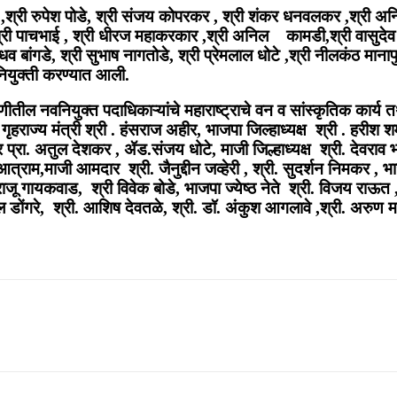
मोरे ,श्री रुपेश पोडे, श्री संजय कोपरकर , श्री शंकर धनवलकर ,श्री अनिल 
श्री पाचभाई , श्री धीरज महाकरकार ,श्री अनिल कामडी,श्री वासुदेव ल
व बांगडे, श्री सुभाष नागतोडे, श्री प्रेमलाल धोटे ,श्री नीलकंठ मानापुरे,
नियुक्ती करण्यात आली.
ील नवनियुक्‍त पदाधिकाऱ्यांचे महाराष्ट्राचे वन व सांस्कृतिक कार्य तथ
गृहराज्य मंत्री श्री . हंसराज अहीर, भाजपा जिल्‍हाध्‍यक्ष श्री . हरीश
 प्रा. अतुल देशकर , ॲड.संजय धोटे, माजी जिल्हाध्यक्ष श्री. देवराव भों
राम,माजी आमदार श्री. जैनुद्दीन जव्‍हेरी , श्री. सुदर्शन निमकर , भा
 राजू गायकवाड, श्री विवेक बोडे, भाजपा ज्येष्ठ नेते श्री. विजय राऊत , श
िल डोंगरे, श्री. आशिष देवतळे, श्री. डॉ. अंकुश आगलावे ,श्री. अरुण मड