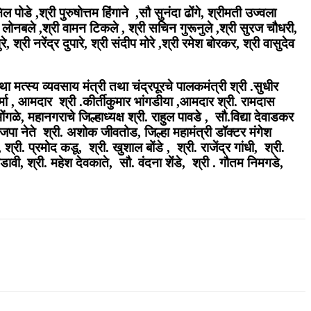
पोडे ,श्री पुरुषोत्तम हिंगाने ,सौ सुनंदा ढोंगे, श्रीमती उज्वला
ोनबले ,श्री वामन टिकले , श्री सचिन गुरूनुले ,श्री सुरज चौधरी,
 श्री नरेंद्र दुपारे, श्री संदीप मोरे ,श्री रमेश बोरकर, श्री वासुदेव
ा मत्स्य व्यवसाय मंत्री तथा चंद्रपूरचे पालकमंत्री श्री .सुधीर
 शर्मा , आमदार श्री .कीर्तीकुमार भांगडीया ,आमदार श्री. रामदास
गळे, महानगराचे जिल्हाध्यक्ष श्री. राहुल पावडे , सौ.विद्या देवाडकर
जपा नेते श्री. अशोक जीवतोड, जिल्हा महामंत्री डॉक्टर मंगेश
्री. प्रमोद कडू, श्री. खुशाल बोंडे , श्री. राजेंद्र गांधी, श्री.
ावी, श्री. महेश देवकाते, सौ. वंदना शेंडे, श्री . गौतम निमगडे,