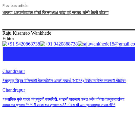
Previous article
भाजपा अल्‍पसंख्‍यांक मोर्चा जिल्‍हाध्‍यक्ष चांदभाई सय्यद यांनी केली घोषणा
Raju
Kisanrao Wankhede
Editor
Chandrapur
*चंद्रपूर जिल्हा पोलिसांची बेकायदेशीर अमली पदार्थ (NDPS) विरोधात विशेष तपासणी मोहीम*
Chandrapur
*स्थानिक गुन्हे शाखा चंद्रपूरची कामगिरी: धाडसी पाठलाग करत अवैध गोवंश वाहतूकदारांच्या
आवळल्या मुसक्या!* *15 लाखांच्या ट्रकसह 35 गोवंशांची अमानुष वाहतूक उधळली!*