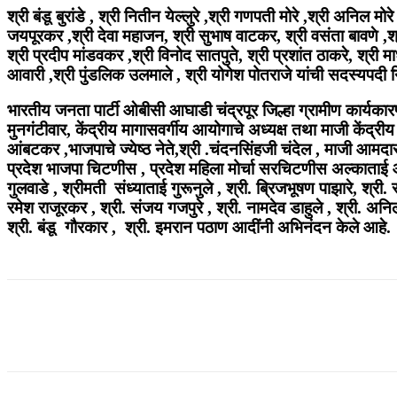
श्री बंडू बुरांडे , श्री नितीन येल्लुरे ,श्री गणपती मोरे ,श्री अनिल 
जयपूरकर ,श्री देवा महाजन, श्री सुभाष वाटकर, श्री वसंता बावणे ,
श्री प्रदीप मांडवकर ,श्री विनोद सातपुते, श्री प्रशांत ठाकरे, श्री माध
आवारी ,श्री पुंडलिक उलमाले , श्री योगेश पोतराजे यांची सदस्यपदी 
भारतीय जनता पार्टी ओबीसी आघाडी चंद्रपूर जिल्हा ग्रामीण कार्यकारणीत
मुनगंटीवार, केंद्रीय मागासवर्गीय आयोगाचे अध्यक्ष तथा माजी केंद्रीय 
आंबटकर ,भाजपाचे ज्‍येष्‍ठ नेते,श्री .चंदनसिंहजी चंदेल , माजी आमदार
प्रदेश भाजपा चिटणीस , प्रदेश महिला मोर्चा सरचिटणीस अल्काताई आत्
गुलवाडे , श्रीमती संध्याताई गुरूनुले , श्री. ब्रिजभूषण पाझारे, श्री.
रमेश राजूरकर , श्री. संजय गजपुरे , श्री. नामदेव डाहुले , श्री. अन
श्री. बंडू गौरकार , श्री. इमरान पठाण आदींनी अभिनंदन केले आहे.
Share