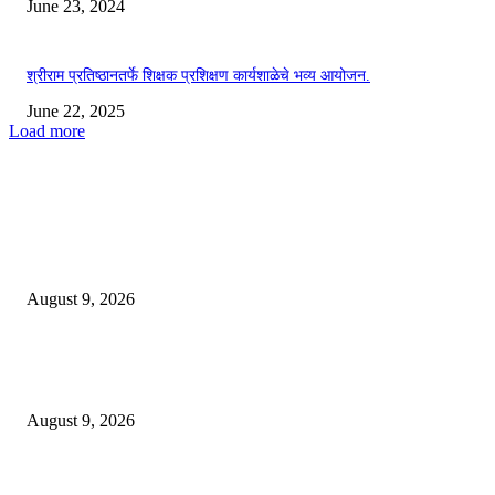
June 23, 2024
श्रीराम प्रतिष्ठानतर्फे शिक्षक प्रशिक्षण कार्यशाळेचे भव्य आयोजन.
June 22, 2025
Load more
EDITOR PICKS
*पोलीस स्टेशन लाठी तर्फे जुगार कार्यवाही*
August 9, 2026
*पोलीस स्टेशन कोरपना यांची विशेष कामगिरी आदिलाबाद येथून चोरी केलेली मो.सा. व स
गुन्हेगार कोरपना पोलीसांनी पकडून आदिलाबाद पोलिसांच्या ताब्यात दिले.*
August 9, 2026
इंजी. राकेश सोमानी यांची बल्लारपूर व्यापारी मंडळाच्या अध्यक्षपदी निवड