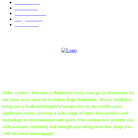
Parbhani
330
Political
162
Maharashtra
162
Sanghtana
133
Festivals
113
ABOUT US
Hello, readers! Welcome to Ballarpur Varta, your go-to destination for
the latest news, curated by Editor Raju Wankhede. We are thrilled to
bring you a fresh and insightful perspective on the world's most
significant events, covering a wide range of topics from politics and
technology to entertainment and sports. Our mission is to provide you
with accurate, unbiased, and thought-provoking news that keeps you
well-informed and engaged.