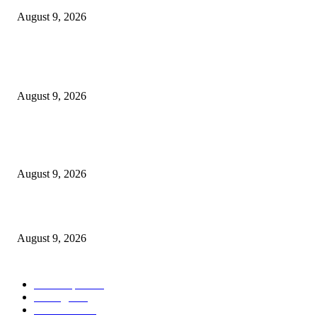
August 9, 2026
POPULAR POSTS
*पोलीस स्टेशन लाठी तर्फे जुगार कार्यवाही*
August 9, 2026
*पोलीस स्टेशन कोरपना यांची विशेष कामगिरी आदिलाबाद येथून चोरी केलेली मो.सा. व स
गुन्हेगार कोरपना पोलीसांनी पकडून आदिलाबाद पोलिसांच्या ताब्यात दिले.*
August 9, 2026
इंजी. राकेश सोमानी यांची बल्लारपूर व्यापारी मंडळाच्या अध्यक्षपदी निवड
August 9, 2026
POPULAR CATEGORY
Chandrapur
842
बल्लारपूर
549
Education
335