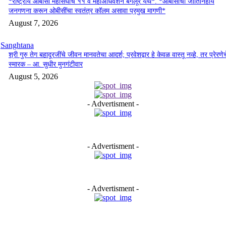
*राष्ट्रीय ओबीसी महासंघाचे ११ वे महाअधिवेशन बेंगलूर येथे*. *ओबीसींची जातिनिहाय
जनगणना करून ओबीसींचा स्वतंत्र कॉलम असावा प्रमुख मागणी*
August 7, 2026
Sanghtana
श्री गुरु तेग बहादूरजींचे जीवन मानवतेचा आदर्श; प्रवेशद्वार हे केवळ वास्तू नव्हे, तर प्रेरणेच
स्मारक – आ. सुधीर मुनगंटीवार
August 5, 2026
- Advertisment -
- Advertisment -
- Advertisment -