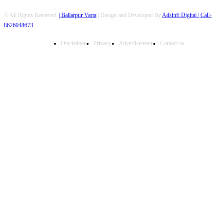
© All Rights Reserved.
| Ballarpur Varta
| Design and Developed By
Adsinfi Digital
| Call-
8626048673
Disclaimer
Privacy
Advertisement
Contact us