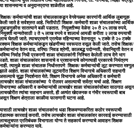
घटना महात्मा फुले विद्यालय तथा महाविद्यालय गिरगांव, ता. नागभीड, जिल्हा चंद्रपूर
या शासनमान्य व अनुदानप्राप्त शाळेतील आहे.
शिक्षक/ कर्मचाऱ्यांची शाळा संचालकाकडून वेगवेगळ्या कारणांनी आर्थिक लुबाणूक
केली जाते हे सर्वश्रुत आहे. भितीपोटी शिक्षक /कर्मचारी शाळा संचालकांच्या आर्थिक
लुबाडणुकीस सातत्याने बळी पडतात. नियुक्तीच्या वेळेस २० ते २५ लाख रुपये,
नियुक्ती मान्यतेसाठी २ ते ५ लाख रुपये व शालार्थ आयडी करीता २ लाख रुपयाची
लाच घेतली जाते. त्याचप्रमाणे प्रत्येक महिन्याच्या वेतनातून ५ टक्के ते २० टक्के
रक्कम शिक्षक कर्मचाऱ्यांकडून खंडणीच्या स्वरूपात वसूल केली जाते. तसेच शिक्षक/
कर्मचाऱ्यांना वेतन वाढ, वरिष्ठ/ निवड श्रेणी, कालबद्ध पदोन्नती, सेवानिवृत्ती वेतन व
भविष्य निर्वाह निधी प्रकरणी शाळा संचालकांनी निश्चित केलेली लाच देणे भाग
पडते. शाळा संचालकांवर शासनाचे व प्रशासनाचे कोणत्याही प्रकारचे नियंत्रण
नाही. त्यामुळे शाळा संचालक निर्धास्तपणे शिक्षक/ कर्मचाऱ्यांची लूट करण्यात मश्गुल
झाले आहेत. शाळा संचालकांच्या लूटमारीत शिक्षण विभागाचे अधिकारी सहभागी
असल्याचे सुद्धा निदर्शनात येते. शिक्षण विभागाचे अनेक अधिकारी व कर्मचारी
लाचखोर शाळा संचालकांच्या पे रोलवर असल्याची सर्वत्र चर्चा आहे. शिक्षण
विभागाच्या अधिकारी व कर्मचाऱ्यांची लाचखोर शाळा संचालकांसोबत साठगाठ असून
लाचखोरीत त्यांचा सहभाग असतो, ही अत्यंत खेदजनक व गंभीर स्वरूपाची बाब
असून शिक्षण क्षेत्राला काळीमा फासणारी घटना आहे.
यासाठी लाचखोर शाळा संचालकांना धडा शिकवण्याकरिता कठोर स्वरूपाची
दंडात्मक कारवाई करावी. तसेच लाचखोर शाळा संचालकांवर कारवाई करण्यासाठी
लाचलुचपत प्रतिबंधक विभागाला योग्य ते सहकार्य करण्याचे आवाहन शिक्षक
कर्मचाऱ्यांना करण्यात यावे.