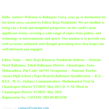
ABOUT US
Hello, readers! Welcome to Ballarpur Varta, your go-to destination for
the latest news, curated by Editor Raju Wankhede. We are thrilled to
bring you a fresh and insightful perspective on the world's most
significant events, covering a wide range of topics from politics and
technology to entertainment and sports. Our mission is to provide you
with accurate, unbiased, and thought-provoking news that keeps you
well-informed and engaged.
Editor Name :- Shri. Raju Kisanrao Wankhede Address :- Shriram
Ward Ballarpur, Tahsil-Ballarpur, District- Chandrapur, State-
Maharashtra, Pin Code: 442701 Occupation :- Assistant Teacher
Janata High School ( Depo Branch),Ballarpur Qualification :- B.Sc.,
B.Ed., M. Sc. (Subject Communication- Mathematics) First in
Chandrapur District YCMOU May 2017,D. S. M. Merit in
Chandrapur District YCMOU May 2020
Registration No.: UDYAM- MH-08-0032938
Contact us:
contact@yoursite.com