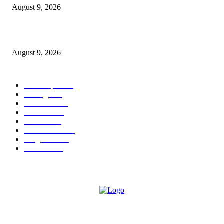
August 9, 2026
इंजी. राकेश सोमानी यांची बल्लारपूर व्यापारी मंडळाच्या अध्यक्षपदी निवड
August 9, 2026
POPULAR CATEGORY
Chandrapur
842
बल्लारपूर
549
Education
335
Parbhani
330
Political
162
Maharashtra
162
Sanghtana
133
Festivals
113