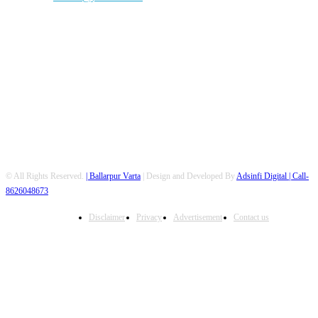
FOLLOW US
© All Rights Reserved.
| Ballarpur Varta
| Design and Developed By
Adsinfi Digital
| Call-
8626048673
Disclaimer
Privacy
Advertisement
Contact us