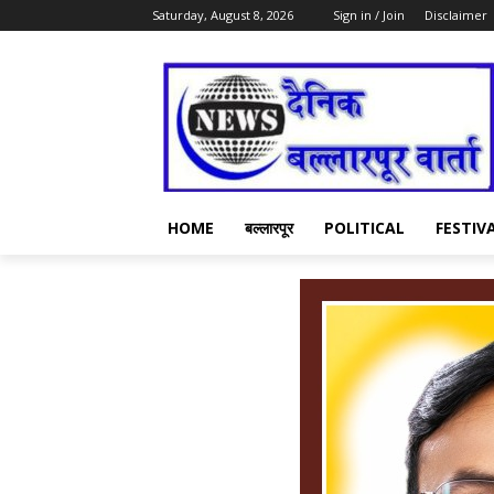
Saturday, August 8, 2026
Sign in / Join
Disclaimer
HOME
बल्लारपूर
POLITICAL
FESTIV