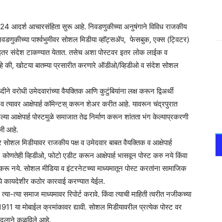
024 आदर्श आचारसंहिता सुरू आहे. निवडणुकीच्या अनुषंगाने विविध राजकीय
वडणुकीच्या पार्श्वभुमीवर सोशल मिडीया व्हॉट्सॲप, फेसबुक, एक्स (ट्विटर)
 इतर संदेश टाकण्यात येतात. तसेच अशा पोस्टवर इतर लोक लाईक व
हे की, खोटया बातम्या प्रसारीत करणारे ऑडीओ/व्हिडीओ व संदेश सोशल
्दीने वरोधी उमेदवारांच्या वैयक्तिक आणि कुटुंबियांना लक्ष करून द्विअर्थी
त्यावर आक्षेपार्ह कॉमेन्टस् करून शेअर करीत आहे. यावरून चंद्रपुरात
 आक्षेपार्ह पोस्टमुळे समाजात तेढ निर्माण करून शांतता भंग केल्याप्रकरणी
ली आहे.
ोशल मिडीयावर राजकीय पक्ष व उमेदवार बाबत वैयक्तिक व आक्षेपार्ह
 कोणतेही व्हिडीओ, फोटो एडीट करून आक्षेपार्ह भासवून पोस्ट करु नये किंवा
करू नये. सोशल मीडिया व इंटरनेटच्या माध्यमातून पोस्ट करतांना सामाजिक
न्वये कायदेशीर कठोर कारवाई करण्यात येईल.
त्या-त्या समाज माध्यमावर रिपोर्ट करावे. किंवा त्याची माहिती त्वरीत नजीकच्या
1 या मोबाईल क्रमांकावर द्यावी. सोशल मिडीयावरील प्रत्येक पोस्ट वर
स दलाने कळविले आहे.