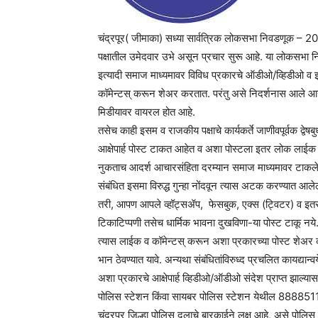
चंद्रपूर( जीमाका) सध्या सार्वत्रिक लोकसभा निवडणूक – 2
पक्षातील उमेदवार उभे असून प्रचार सुरू आहे. या लोकसभा नि
इत्यादी समाज माध्यमावर विविध प्रकारचे ऑडीओ/व्हिडीओ व
कॉमेन्टस् करून शेअर करतात. परंतु असे निदर्शनास आले आ
मिडीयावर वायरल होत आहे.
तसेच काही इसम व राजकीय पक्षाचे कार्यकर्ते जाणीवपूर्वक द्वेषबुध
आक्षेपार्ह पोस्ट टाकत आहेत व अशा पोस्टला इतर लोक लाईक व 
नुकताच आदर्श आचारसंहिता दरम्यान समाज माध्यमावर टाकलेल्या
संबंधित इसमा विरुद्ध गुन्हा नोंदवून त्यास अटक करण्यात आले
तरी, आपण आपले व्हॉट्सॲप, फेसबुक, एक्स (ट्विटर) व इतर स
टिकाटिप्पणी तसेच धार्मिक भावना दुखविणा-या पोस्ट टाकू नये.
त्यास लाईक व कॉमेन्टस् करून अशा प्रकारच्या पोस्ट शेअर 
भान ठेवण्यात यावे. अन्यथा संबंधितांविरुध्द प्रचलित कायद्या
अशा प्रकारचे आक्षेपार्ह व्हिडीओ/ऑडीओ संदेश प्राप्त झाल्यास 
पोलिस स्टेशन किंवा सायबर पोलिस स्टेशन येथील 888851191
चंद्रपूर जिल्हा पोलिस दलाचे बारकाईने लक्ष आहे, असे पोलि