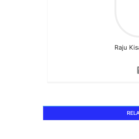
Raju
Ki
RELA