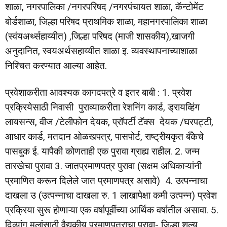
शाळा, नगरपालिका /नगरपरिषद /नगरपंचायत शाळा, कॅन्टोमेंट
बोर्डशाळा, जिल्हा परिषद प्राथमिक शाळा, महानगरपालिका शाळा
(स्वंयअर्थ्सहाय्यीत) ,जिल्हा परिषद (माजी शासकीय),खाजगी
अनुदानित, स्वयअर्थसहाय्यीत शाळा इ. व्यवस्थापनाच्याशाळा
निश्चित करण्यात आल्या आहेत.
प्रवेशाकरीता आवश्यक कागदपत्रे व इतर बाबी : 1. प्रवेश
प्रक्रियेसाठी निवासी पुराव्याकरीता रेशनिंग कार्ड, ड्रायव्हिंग
लायसन्स, वीज /टेलीफोन देयक, प्रॉपर्टी टॅक्स देयक /घरपट्टी,
आधार कार्ड, मतदान ओळखपत्र, पासपोर्ट, राष्ट्रीयकृत बँकेचे
पासबुक ई. यापैकी कोणताही एक पुरावा ग्राह्य राहील. 2. जन्म
तारखेचा पुरावा 3. जातप्रमाणपत्र पुरावा (सक्षम अधिकाऱ्यांनी
प्रमाणित करून दिलेले जात प्रमाणपत्र असावे) 4. उत्पन्नाचा
दाखला उ (उत्पन्नाचा दाखला रु. 1 लाखापेक्षा कमी उत्पन्न) प्रवेश
प्रक्रिया सुरू होणाऱ्या एक वर्षापूर्वीच्या आर्थिक वर्षातील असावा. 5.
दिव्यांग मुलांसाठी वैद्यकीय प्रमाणपत्राचा पुरावा- जिल्हा शल्य