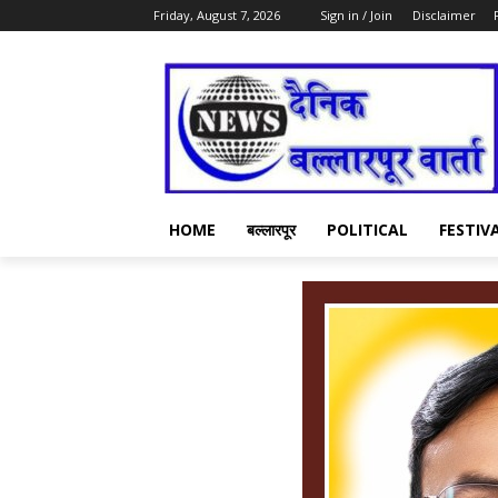
Friday, August 7, 2026
Sign in / Join
Disclaimer
HOME
बल्लारपूर
POLITICAL
FESTIV