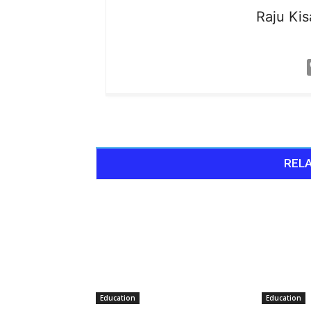
Raju
Ki
RELA
Education
Education