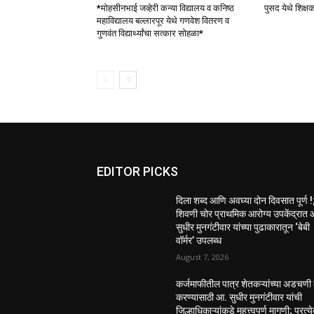
*मोहसीनभाई जव्हेरी कन्या विद्यालय व कनिष्ठ
पुसद येथे शिक्ष
महाविद्यालय बल्लारपूर येथे गणवेश वितरण व
गुणवंत विद्यार्थ्यांचा सत्कार सोहळा*
EDITOR PICKS
दिला शब्द आणि अवघ्या दोन दिवसात पूर्ण !
शिवणी चोर प्राथमिक आरोग्य उपकेंद्रात 
सुधीर मुनगंटीवार यांच्या पुढाकारातून ‘बेबी
वॉर्मर’ उपलब्ध
August 7, 2026
कर्जमाफीतील पात्र शेतकऱ्यांच्या अडचणी 
करण्यासाठी आ. सुधीर मुनगंटीवार यांची
जिल्हाधिकाऱ्यांकडे महत्त्वपूर्ण मागणी; प्रत्य