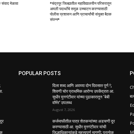
क संवाद मेळावा
*चंद्रपूर जिल्ह्यातील महाविद्यालयीन परिसरातून
अमली पदार्थांचे समूळ उच्चाटन करण्यासाठी
पोलीस प्रशासन आणि प्राचार्यांची संयुक्त बैठक
संपन्न*
POPULAR POSTS
P
;
दिला शब्द आणि अवघ्या दोन दिवसात पूर्ण !;
C
आ.
शिवणी चोर प्राथमिक आरोग्य उपकेंद्रात आ.
बल
सुधीर मुनगंटीवार यांच्या पुढाकारातून ‘बेबी
वॉर्मर’ उपलब्ध
E
August 7, 2026
P
दूर
कर्जमाफीतील पात्र शेतकऱ्यांच्या अडचणी दूर
Po
करण्यासाठी आ. सुधीर मुनगंटीवार यांची
M
ेक
जिल्हाधिकाऱ्यांकडे महत्त्वपूर्ण मागणी; प्रत्येक