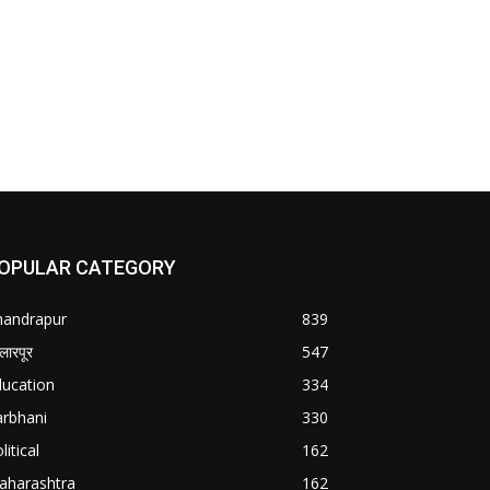
OPULAR CATEGORY
handrapur
839
्लारपूर
547
ducation
334
arbhani
330
litical
162
aharashtra
162