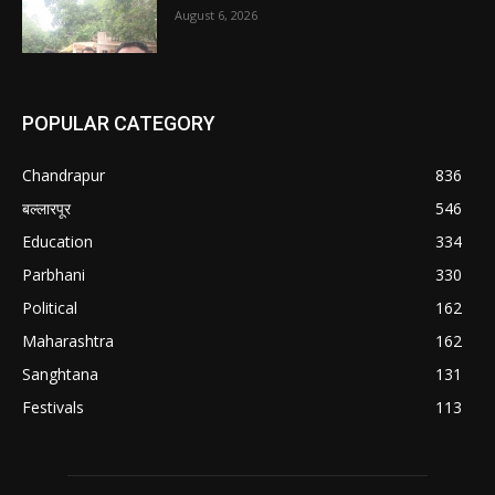
August 6, 2026
POPULAR CATEGORY
Chandrapur
836
बल्लारपूर
546
Education
334
Parbhani
330
Political
162
Maharashtra
162
Sanghtana
131
Festivals
113