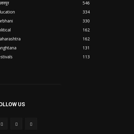
्लारपूर
546
ducation
334
arbhani
330
litical
162
aharashtra
162
anghtana
131
stivals
113
OLLOW US