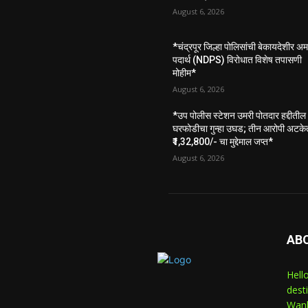
August 6, 2026
*चंद्रपूर जिल्हा पोलिसांची बेकायदेशीर अ
पदार्थ (NDPS) विरोधात विशेष तपासणी
मोहीम*
August 6, 2026
*उप पोलीस स्टेशन उमरी पोतदार हद्दीतील
घरफोडीचा गुन्हा उघड; तीन आरोपी अटके
₹1,32,800/- चा मुद्देमाल जप्त*
August 6, 2026
AB
Hell
dest
Wank