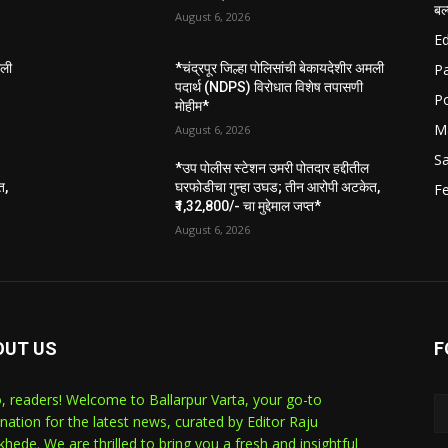
बल
August 6, 2026
E
P
मली
*चंद्रपूर जिल्हा पोलिसांची बेकायदेशीर अमली
पदार्थ (NDPS) विरोधात विशेष तपासणी
Po
मोहीम*
M
August 6, 2026
S
*उप पोलीस स्टेशन उमरी पोतदार हद्दीतील
त,
घरफोडीचा गुन्हा उघड; तीन आरोपी अटकेत,
Fe
₹1,32,800/- चा मुद्देमाल जप्त*
August 6, 2026
OUT US
F
o, readers! Welcome to Ballarpur Varta, your go-to
ination for the latest news, curated by Editor Raju
hede. We are thrilled to bring you a fresh and insightful