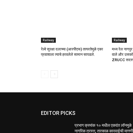
Railway
Railway
रेल्वे सुरक्षा दलाच्या (आरपीएफ) तत्परतेमुळे एका
मध्य रेल नागप
प्रवाशाला त्याचे हरवलेले सामान सापडले.
वाले और उसको सं
ZRUCC सदस्य 
EDITOR PICKS
प्रभाग क्रमांक १० मधील एकदंत लॉनमुळे
नागरिक त्रस्त; तात्काळ कारवाईची मागण