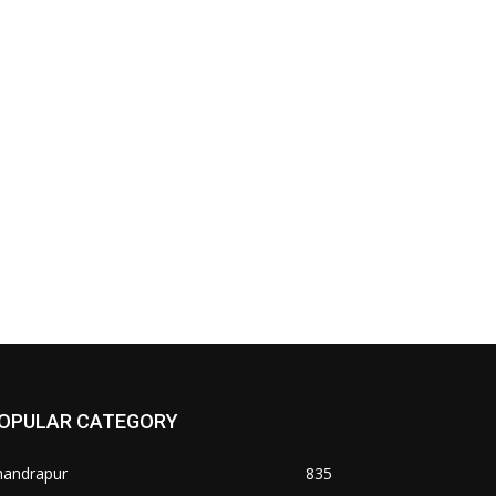
OPULAR CATEGORY
handrapur
835