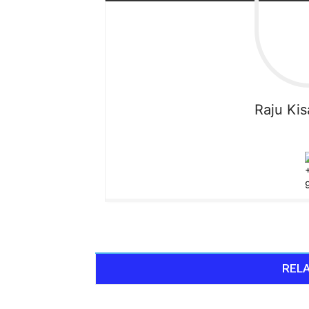
Raju
Ki
RELA