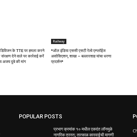
Railway
ुर डिविजन के TTE पर हमला करने
*ऑल इंडिया एससी एसटी रेल्वे एम्प्लॉईज
रक्षण देने वाले पर कार्रवाई करें
असोसिएशन, शाखा – बल्लारशाह यांचा धरणा
अजय दुबे की मांग
प्रदर्शन*
POPULAR POSTS
P
प्रभाग क्रमांक १० मधील एकदंत लॉनमुळे
C
ी
नागरिक त्रस्त; तात्काळ कारवाईची मागणी