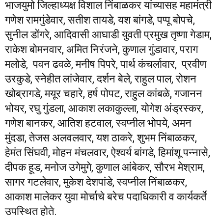
भाजयुमो जिल्‍हाध्‍यक्ष विशाल निंबाळकर यांच्‍यासह महामंत्री
गणेश रामगुंडेवार, सतीश तायडे, यश बांगडे, पप्पू बोपचे,
सुनील डोंगरे, आदिवासी आघाडी युवती प्रमुख तृष्‍णा गेडाम,
राकेश बोमनवार, अमित निरंजने, कुणाल गुंडावार, पराग
मलोडे, पवन ढवळे, मनीष पिपरे, पार्थ कंचर्लावार, प्रवीण
उरकुडे, स्नेहीत लांजेवार, दर्शन बेले, राहुल पाल, रोशन
खोब्रागडे, मयूर चहारे, हर्ष पोपट, राहुल कांबळे, गजानन
भोयर, रघु गुंडला, आकाश लकाकुल्ला, योगेश अंड्रस्कर,
गणेश बानकर, आतिश हटवाल, स्वप्नील भोपये, अमन
मुंदडा, तेजस अलवलवार, यश ठाकरे, शुभम निंबाळकर,
हेमंत सिंघवी, मोहन मंचलवार, ऐश्वर्य बांगडे, हिमांशू पन्नासे,
दीपक हूड, मनोज उगेमुगे, कुणाल आंबेकर, सौरभ मेश्राम,
सागर गटलेवार, मुकेश देशपांडे, स्‍वप्‍नील निंबाळकर,
आकाश मालेकर युवा मोर्चाचे बरेच पदाधिकारी व कार्यकर्ते
उपस्थित होते.