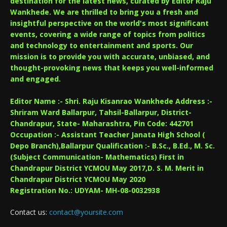
destination for the latest news, curated by Editor Raju
Wankhede. We are thrilled to bring you a fresh and
insightful perspective on the world's most significant
events, covering a wide range of topics from politics
and technology to entertainment and sports. Our
mission is to provide you with accurate, unbiased, and
thought-provoking news that keeps you well-informed
and engaged.
Editor Name :- Shri. Raju Kisanrao Wankhede Address :-
Shriram Ward Ballarpur, Tahsil-Ballarpur, District-
Chandrapur, State- Maharashtra, Pin Code: 442701
Occupation :- Assistant Teacher Janata High School (
Depo Branch),Ballarpur Qualification :- B.Sc., B.Ed., M. Sc.
(Subject Communication- Mathematics) First in
Chandrapur District YCMOU May 2017,D. S. M. Merit in
Chandrapur District YCMOU May 2020
Registration No.: UDYAM- MH-08-0032938
Contact us:
contact@yoursite.com