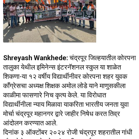
Shreyash Wankhede:
चंद्रपूर जिल्‍हयातील कोरपना
तालुका येथील इमिनेन्‍स इंटरनॅशनल स्‍कुल या शाळेत
शिकणा-या १२ वर्षीय विद्यार्थीनीवर कोरपना शहर युवक
कॉंग्रेसचा अध्‍यक्ष शिक्षक अमोल लोडे याने माणुसकीला
काळीमा फासणारे निच कृत्‍य केले. या विरोधात
विद्यार्थीनीला न्‍याय मिळावा याकरिता भारतीय जनता युवा
मोर्चा चंद्रपूर महानगर द्वारे जाहीर निषेध करत तिव्र
आंदोलन करण्‍यात आले.
दिनांक ३ ऑक्‍टोंबर २०२४ रोजी चंद्रपूर शहरातील गांधी