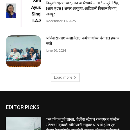
नियुक्ती भ्रष्टाचार, आढावा घेण्याचे मान्य ! आयुषी सिंह,
(आय ए एस ) अप्पर आयुक्त, आदिवासी विकास विभाग,
नागपूर
December 11, 2025
आदिवासी आश्रमशाळेतील कर्मचाऱ्यांच्या वेतनात हयगय
नको
June 20, 2024
Load more
EDITOR PICKS
*स्थानिक गुन्हे शाखा, पोलीस स्टेशन रामनगर व पोलीस
स्टेशन भद्रावती पोलिसांनी संयुक्त धाड मोहिमेत एका