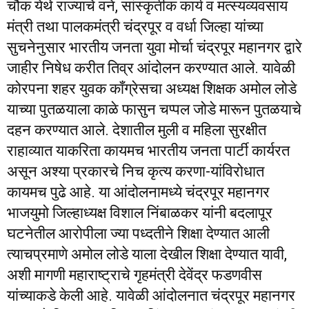
चौक येथे राज्‍याचे वने, सांस्‍कृतीक कार्य व मत्‍स्‍यव्‍यवसाय
मंत्री तथा पालकमंत्री चंद्रपूर व वर्धा जिल्‍हा यांच्‍या
सुचनेनुसार भारतीय जनता युवा मोर्चा चंद्रपूर महानगर द्वारे
जाहीर निषेध करीत तिव्र आंदोलन करण्‍यात आले. यावेळी
कोरपना शहर युवक कॉंग्रेसचा अध्‍यक्ष शिक्षक अमोल लोडे
याच्‍या पुतळयाला काळे फासुन चप्‍पल जोडे मारून पुतळयाचे
दहन करण्‍यात आले. देशातील मुली व महिला सुरक्षीत
राहाव्‍यात याकरिता कायमच भारतीय जनता पार्टी कार्यरत
असून अश्‍या प्रकारचे निच कृत्‍य करणा-यांविरोधात
कायमच पुढे आहे. या आंदोलनामध्‍ये चंद्रपूर महानगर
भाजयुमो जिल्‍हाध्‍यक्ष विशाल निंबाळकर यांनी बदलापूर
घटनेतील आरोपीला ज्‍या पध्‍दतीने शिक्षा देण्‍यात आली
त्‍याचप्रमाणे अमोल लोडे याला देखील शिक्षा देण्‍यात यावी,
अशी मागणी महाराष्‍ट्राचे गृहमंत्री देवेंद्र फडणवीस
यांच्‍याकडे केली आहे. यावेळी आंदोलनात चंद्रपूर महानगर