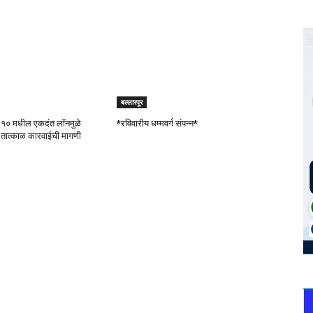
बल्लारपूर
क १० मधील एकदंत लॉनमुळे
*रविवारीय धम्मवर्ग संपन्न*
 तात्काळ कारवाईची मागणी