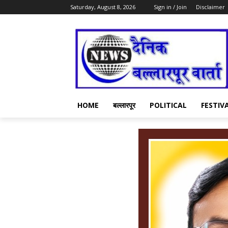
Saturday, August 8, 2026
Sign in / Join
Disclaimer
HOME
बल्लारपूर
POLITICAL
FESTIV