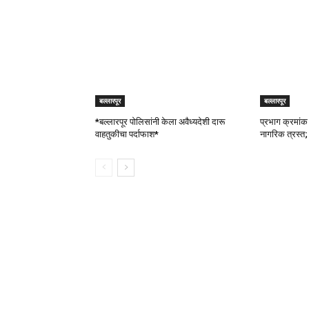
बल्लारपूर
बल्लारपूर
*बल्लारपूर पोलिसांनी केला अवैध्यदेशी दारू
प्रभाग क्रमां
वाहतुकीचा पर्दाफाश*
नागरिक त्रस्त;