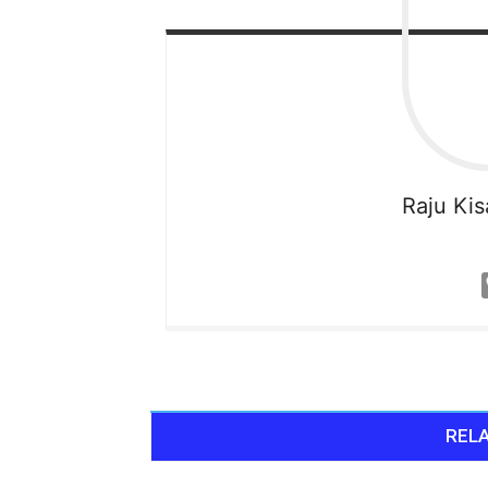
Raju
Ki
RELA