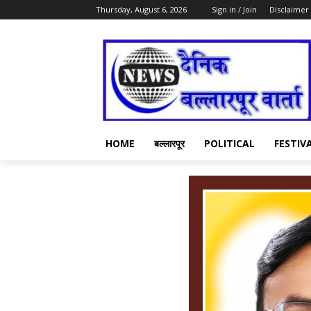
Thursday, August 6, 2026
Sign in / Join
Disclaimer
HOME
बल्लारपूर
POLITICAL
FESTIV