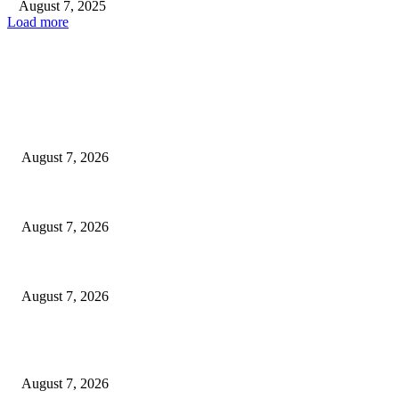
August 7, 2025
Load more
EDITOR PICKS
दिला शब्द आणि अवघ्या दोन दिवसात पूर्ण !; शिवणी चोर प्राथमिक आरोग्य उपकेंद्रात आ. सुध
August 7, 2026
कर्जमाफीतील पात्र शेतकऱ्यांच्या अडचणी दूर करण्यासाठी आ. सुधीर मुनगंटीवार यांची जिल्हाध
August 7, 2026
गुरुदेव रवींद्रनाथ टागोर यांच्या पुण्यतिथीनिमित्त अभिवादन कार्यक्रम. भारतीय जनता पार्
August 7, 2026
POPULAR POSTS
दिला शब्द आणि अवघ्या दोन दिवसात पूर्ण !; शिवणी चोर प्राथमिक आरोग्य उपकेंद्रात आ. सुध
August 7, 2026