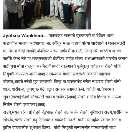
Jyotsna Wankhede :
महाराष्ट्र राज्याचे मुख्यमंत्री मा.देवेंद्र भाऊ
फडणवीस,भाजप प्रदेशाध्यक्ष मा. रवींद्र भाऊ चव्हाण,यांच्या आदेशाने व पालकमंत्री
मा. मेघना दीदी साकोरे बोर्डीकर यांच्या मार्गदर्शनाखाली, जिल्ह्याचे भारतीय जनता
पार्टीचे जेष्ठ नेते मा.रामप्रसादजी बोर्डीकर साहेब यांच्या अध्यक्षतेखाली भारतीय जनता
पार्टी युवा मोर्चा तालुका सरचिटणीसपदी रवळगावचे भूमिपुत्र गणेशराव रोडगे यांची
नियुक्ती करण्यात आली.याबद्दल रवळगांव येथील छत्रपती शिवाजी महाराज
चौकात,आमचे स्नेही युवा सहकारी मित्र मा.उपसरपंच गणेश नाथराव रोडगे यांनी
शाल, श्रीफळ, पुष्पगुच्छ पेढे वाटून सत्कार स्वागत केले. यावेळी मा.चेअरमन
सुंदर(तात्या)रोडगे सोसायटी सदस्य राजेंद्र(आबा) रोडगे,शालेय शिक्षण स.अध्यक्ष
नितीन रोडगे,प्रभाकर(आबा)
रोडगे,मधुकर(नाना)रोडगे,बंडुभाऊ रोडगे,बालासाहेब रोडगे, सुरेशराव रोडगे,श्रीनिवास
सोळंके,संतोष रोडगे,बंडु लिंगायत व गांवकरी मंडळी यांनी मनःपूर्वक स्वागत केले व
पुढील वाटचालीस शुभेच्छा दिल्या. यांची नियुक्ती सन्माननीय पालकमंत्री तथा