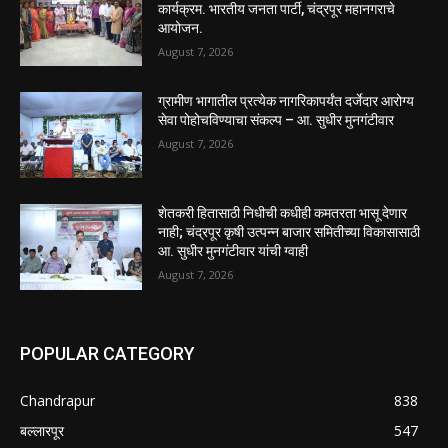
कार्यक्रम. भारतीय जनता पार्टी, चंद्रपूर महानगराचे
आयोजन.
August 7, 2026
ग्रामीण भागातील प्रत्येक नागरिकापर्यंत दर्जेदार आरोग्य
सेवा पोहोचविण्याचा संकल्प – आ. सुधीर मुनगंटीवार
August 7, 2026
शेतकरी हितासाठी निधीची कधीही कमतरता भासू देणार
नाही; चंद्रपूर कृषी उत्पन्न बाजार समितीच्या विकासासाठी
आ. सुधीर मुनगंटीवार यांची ग्वाही
August 7, 2026
POPULAR CATEGORY
Chandrapur
838
बल्लारपूर
547