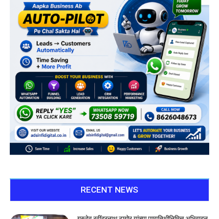
RECENT NEWS
गुरुदेव रवींद्रनाथ टागोर यांच्या पुण्यतिथीनिमित्त अभिवादन