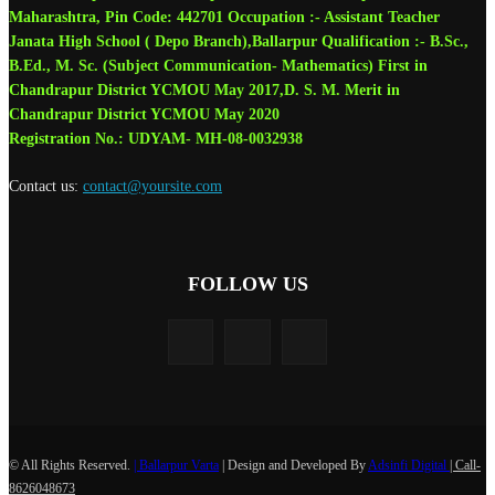
Maharashtra, Pin Code: 442701 Occupation :- Assistant Teacher
Janata High School ( Depo Branch),Ballarpur Qualification :- B.Sc.,
B.Ed., M. Sc. (Subject Communication- Mathematics) First in
Chandrapur District YCMOU May 2017,D. S. M. Merit in
Chandrapur District YCMOU May 2020
Registration No.: UDYAM- MH-08-0032938
Contact us:
contact@yoursite.com
FOLLOW US
© All Rights Reserved.
| Ballarpur Varta
| Design and Developed By
Adsinfi Digital
| Call-
8626048673