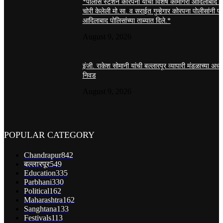
*पोलीस स्टेशन कोरपना यांची विशेष कामगिरी आदिलाबाद य
चोरी केलेली मो.सा. व सराईत गुन्हेगार कोरपना पोलीसांनी 
आदिलाबाद पोलिसांच्या ताब्यात दिले.*
August 9, 2026
इंजी. राकेश सोमानी यांची बल्लारपूर व्यापारी मंडळाच्या अध्य
निवड
August 9, 2026
POPULAR CATEGORY
Chandrapur
842
बल्लारपूर
549
Education
335
Parbhani
330
Political
162
Maharashtra
162
Sanghtana
133
Festivals
113